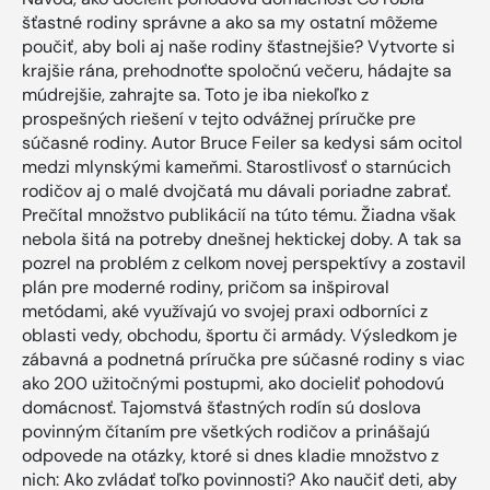
šťastné rodiny správne a ako sa my ostatní môžeme
poučiť, aby boli aj naše rodiny šťastnejšie? Vytvorte si
krajšie rána, prehodnoťte spoločnú večeru, hádajte sa
múdrejšie, zahrajte sa. Toto je iba niekoľko z
prospešných riešení v tejto odvážnej príručke pre
súčasné rodiny. Autor Bruce Feiler sa kedysi sám ocitol
medzi mlynskými kameňmi. Starostlivosť o starnúcich
rodičov aj o malé dvojčatá mu dávali poriadne zabrať.
Prečítal množstvo publikácií na túto tému. Žiadna však
nebola šitá na potreby dnešnej hektickej doby. A tak sa
pozrel na problém z celkom novej perspektívy a zostavil
plán pre moderné rodiny, pričom sa inšpiroval
metódami, aké využívajú vo svojej praxi odborníci z
oblasti vedy, obchodu, športu či armády. Výsledkom je
zábavná a podnetná príručka pre súčasné rodiny s viac
ako 200 užitočnými postupmi, ako docieliť pohodovú
domácnosť. Tajomstvá šťastných rodín sú doslova
povinným čítaním pre všetkých rodičov a prinášajú
odpovede na otázky, ktoré si dnes kladie množstvo z
nich: Ako zvládať toľko povinnosti? Ako naučiť deti, aby