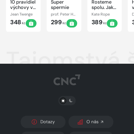
10 pravidiel
Super
Rosteme
výchovy vo
spermie
spolu. Jak
svete
vychovat
Jean Twenge
prof. Peter Humaidan
Kate Rope
moderných
sebevědomou
348
299
389
technológií
dívku
Kč
Kč
Kč
Tajomstvá 
PŘEPNOUT SVĚTLÝ/TMAVÝ REŽIM
Dotazy
O nás