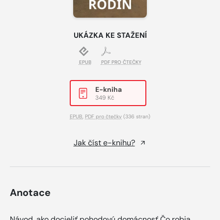
UKÁZKA KE STAŽENÍ
EPUB
PDF PRO ČTEČKY
E-kniha
349 Kč
EPUB
,
PDF pro čtečky
(336 stran)
Jak číst e-knihu?
Anotace
Návod, ako docieliť pohodovú domácnosť Čo robia