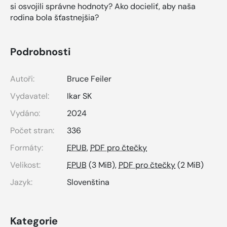
si osvojili správne hodnoty? Ako docieliť, aby naša
rodina bola šťastnejšia?
Podrobnosti
Autoři:
Bruce Feiler
Vydavatel:
Ikar SK
Vydáno:
2024
Počet stran:
336
Formáty:
EPUB
,
PDF pro čtečky
Velikost:
EPUB
(3 MiB),
PDF pro čtečky
(2 MiB)
Jazyk:
Slovenština
Kategorie