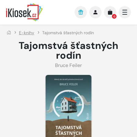
Přejít na hlavní obsah
0
E-knihy
Tajomstvá šťastných rodín
Tajomstvá šťastných
rodín
Bruce Feiler