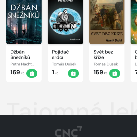
Džbán
Pojídač
Svět bez
Sněžníků
srdcí
kříže
Petra Nachtmanová
Tomáš Dušek
Tomáš Dušek
D
169
1
169
Kč
Kč
Kč
Tajomná lek