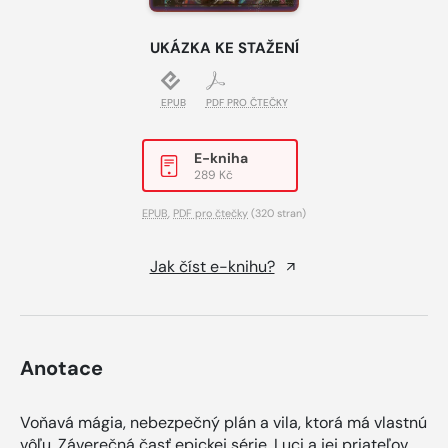
UKÁZKA KE STAŽENÍ
EPUB
PDF PRO ČTEČKY
E-kniha
289 Kč
EPUB
,
PDF pro čtečky
(320 stran)
Jak číst e-knihu?
Anotace
Voňavá mágia, nebezpečný plán a vila, ktorá má vlastnú
vôľu. Záverečná časť epickej série. Luci a jej priateľov