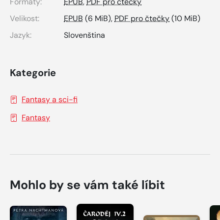
Formáty:
EPUB
,
PDF pro čtečky
Velikost:
EPUB
(6 MiB),
PDF pro čtečky
(10 MiB)
Jazyk:
Slovenština
Kategorie
Fantasy a sci-fi
Fantasy
Mohlo by se vám také líbit