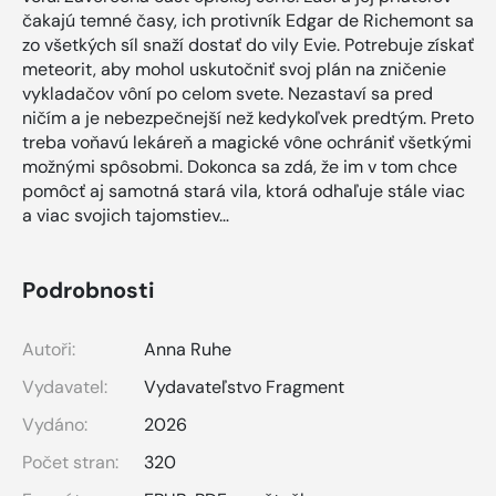
čakajú temné časy, ich protivník Edgar de Richemont sa
zo všetkých síl snaží dostať do vily Evie. Potrebuje získať
meteorit, aby mohol uskutočniť svoj plán na zničenie
vykladačov vôní po celom svete. Nezastaví sa pred
ničím a je nebezpečnejší než kedykoľvek predtým. Preto
treba voňavú lekáreň a magické vône ochrániť všetkými
možnými spôsobmi. Dokonca sa zdá, že im v tom chce
pomôcť aj samotná stará vila, ktorá odhaľuje stále viac
a viac svojich tajomstiev…
Podrobnosti
Autoři:
Anna Ruhe
Vydavatel:
Vydavateľstvo Fragment
Vydáno:
2026
Počet stran:
320