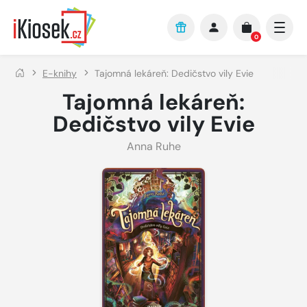
Přejít na hlavní obsah
0
E-knihy
Tajomná lekáreň: Dedičstvo vily Evie
Tajomná lekáreň:
Dedičstvo vily Evie
Anna Ruhe