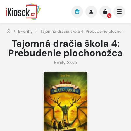
Přejít na hlavní obsah
0
E-knihy
Tajomná dračia škola 4: Prebudenie plochonožc
Tajomná dračia škola 4:
Prebudenie plochonožca
Emily Skye