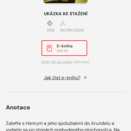
UKÁZKA KE STAŽENÍ
EPUB
PDF PRO ČTEČKY
E-kniha
269 Kč
EPUB
,
PDF pro čtečky
(320 stran)
Jak číst e-knihu?
Anotace
Zaleťte s Henrym a jeho spolužiakmi do Arundelu a
vydajte sa po stopách prebudeného plochonožca. Na