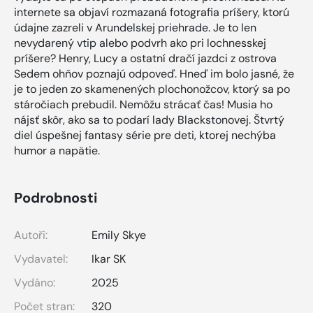
internete sa objaví rozmazaná fotografia príšery, ktorú
údajne zazreli v Arundelskej priehrade. Je to len
nevydarený vtip alebo podvrh ako pri lochnesskej
príšere? Henry, Lucy a ostatní dračí jazdci z ostrova
Sedem ohňov poznajú odpoveď. Hneď im bolo jasné, že
je to jeden zo skamenených plochonožcov, ktorý sa po
stáročiach prebudil. Nemôžu strácať čas! Musia ho
nájsť skôr, ako sa to podarí lady Blackstonovej. Štvrtý
diel úspešnej fantasy série pre deti, ktorej nechýba
humor a napätie.
Podrobnosti
Autoři:
Emily Skye
Vydavatel:
Ikar SK
Vydáno:
2025
Počet stran:
320