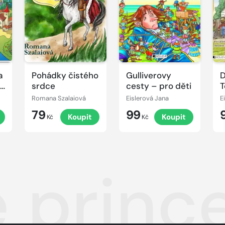
a
Pohádky čistého
Gulliverovy
D
vé
srdce
cesty – pro děti
T
p
Romana Szalaiová
Eislerová Jana
E
79
99
Koupit
Koupit
Kč
Kč
é princ