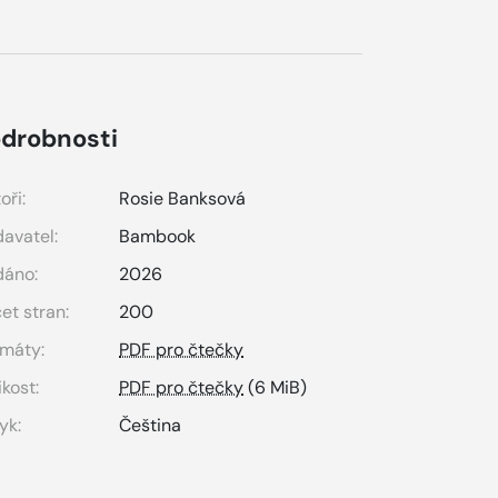
drobnosti
oři:
Rosie Banksová
avatel:
Bambook
dáno:
2026
et stran:
200
máty:
PDF pro čtečky
ikost:
PDF pro čtečky
(6 MiB)
yk:
Čeština