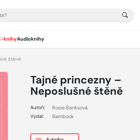
E-knihy
Audioknihy
šné štěně
Tajné princezny –
Neposlušné štěně
Autoři:
Rosie Banksová
Vydal:
Bambook
E-kniha