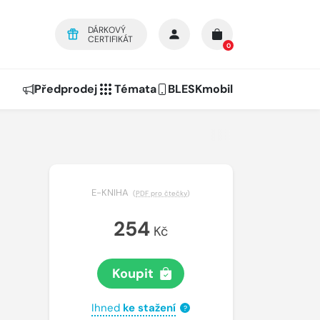
DÁRKOVÝ
CERTIFIKÁT
0
Předprodej
Témata
BLESKmobil
E-KNIHA
(
PDF pro čtečky
)
254
Kč
Koupit
Ihned
ke stažení
?