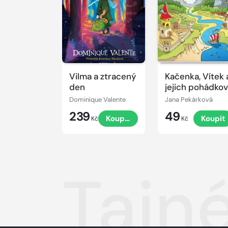
Vilma a ztracený
Kačenka, Vítek 
den
jejich pohádko
dobrodružství
Dominique Valente
Jana Pekárková
239
49
Koupit
Koupit
Kč
Kč
Tajn