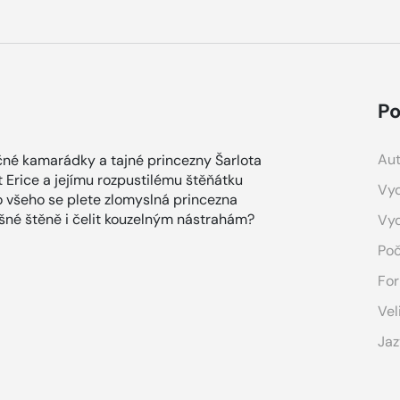
Po
Aut
čné kamarádky a tajné princezny Šarlota
t Erice a jejímu rozpustilému štěňátku
Vyd
o všeho se plete zlomyslná princezna
šné štěně i čelit kouzelným nástrahám?
Vy
Poč
For
Vel
Jaz