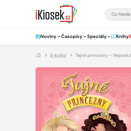
Přejít na hlavní obsah
VYHLEDÁVÁNÍ
Hlavní navigace
Noviny
Časopisy
Speciály
Knihy
E-knihy
Tajné princezny – Neposlu