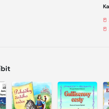
Ka
íbit