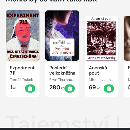
Experiment
Poslední
Anenská
711
velkokněžna
pouť
Tomáš Dušek
Bryn Thurnbullová
Miroslav Jandovský
1
280
69
Kč
Kč
Kč
Tajemství 