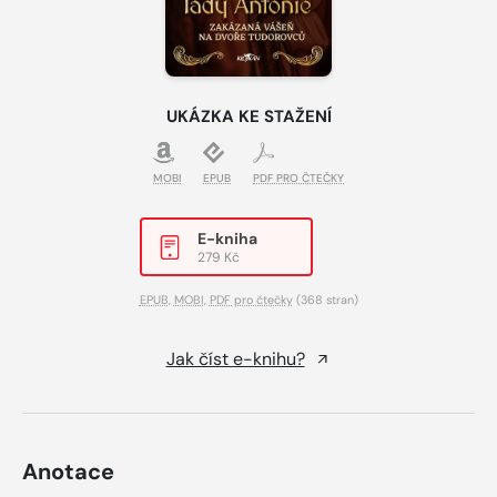
UKÁZKA KE STAŽENÍ
MOBI
EPUB
PDF PRO ČTEČKY
E-kniha
279 Kč
EPUB
,
MOBI
,
PDF pro čtečky
(368 stran)
Jak číst e-knihu?
Anotace