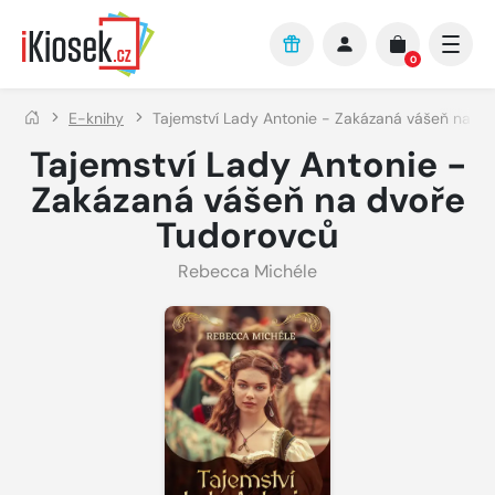
Přejít na hlavní obsah
0
E-knihy
Tajemství Lady Antonie - Zakázaná vášeň na d
Tajemství Lady Antonie -
Zakázaná vášeň na dvoře
Tudorovců
Rebecca Michéle