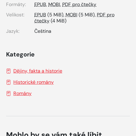
Formáty:
EPUB
,
MOBI
,
PDF pro čtečky
Velikost:
EPUB
(5 MiB),
MOBI
(5 MiB),
PDF pro
čtečky
(4 MiB)
Jazyk:
Čeština
Kategorie
Dějiny, fakta a historie
Historické romány
Romány
Mohlo by se vám také líbit