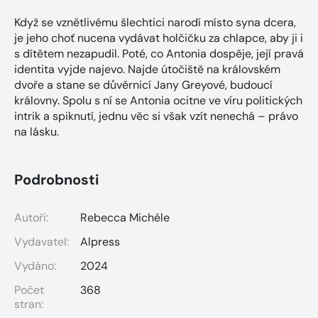
Když se vznětlivému šlechtici narodí místo syna dcera,
je jeho choť nucena vydávat holčičku za chlapce, aby ji i
s dítětem nezapudil. Poté, co Antonia dospěje, její pravá
identita vyjde najevo. Najde útočiště na královském
dvoře a stane se důvěrnicí Jany Greyové, budoucí
královny. Spolu s ní se Antonia ocitne ve víru politických
intrik a spiknutí, jednu věc si však vzít nenechá – právo
na lásku.
Podrobnosti
Autoři:
Rebecca Michéle
Vydavatel:
Alpress
Vydáno:
2024
Počet
368
stran: