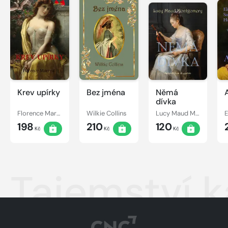
Krev upírky
Bez jména
Němá
dívka
Florence Marryat
Wilkie Collins
Lucy Maud Montgomery
198
210
120
Kč
Kč
Kč
Tajemství k