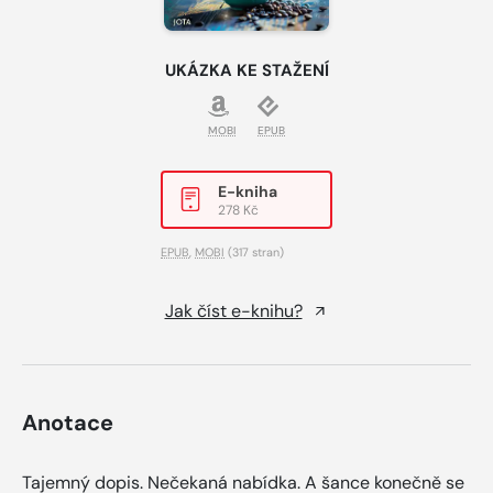
UKÁZKA KE STAŽENÍ
MOBI
EPUB
E-kniha
278 Kč
EPUB
,
MOBI
(317 stran)
Jak číst e-knihu?
Anotace
Tajemný dopis. Nečekaná nabídka. A šance konečně se