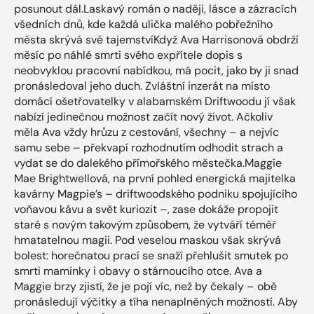
posunout dál.Laskavý román o naději, lásce a zázracích
všedních dnů, kde každá ulička malého pobřežního
města skrývá své tajemstvíKdyž Ava Harrisonová obdrží
měsíc po náhlé smrti svého expřítele dopis s
neobvyklou pracovní nabídkou, má pocit, jako by ji snad
pronásledoval jeho duch. Zvláštní inzerát na místo
domácí ošetřovatelky v alabamském Driftwoodu jí však
nabízí jedinečnou možnost začít nový život. Ačkoliv
měla Ava vždy hrůzu z cestování, všechny – a nejvíc
samu sebe – překvapí rozhodnutím odhodit strach a
vydat se do dalekého přímořského městečka.Maggie
Mae Brightwellová, na první pohled energická majitelka
kavárny Magpie’s – driftwoodského podniku spojujícího
voňavou kávu a svět kuriozit –, zase dokáže propojit
staré s novým takovým způsobem, že vytváří téměř
hmatatelnou magii. Pod veselou maskou však skrývá
bolest: horečnatou prací se snaží přehlušit smutek po
smrti maminky i obavy o stárnoucího otce. Ava a
Maggie brzy zjistí, že je pojí víc, než by čekaly – obě
pronásledují výčitky a tíha nenaplněných možností. Aby