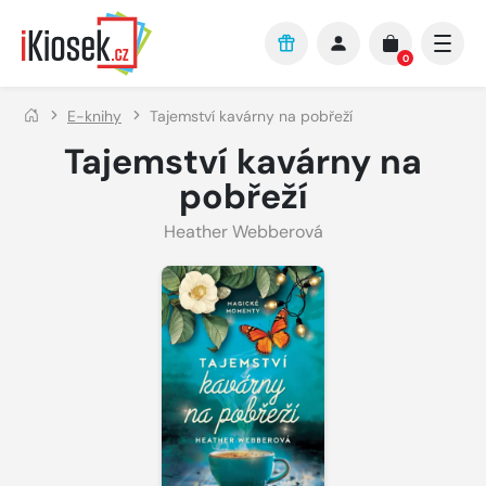
Přejít na hlavní obsah
0
E-knihy
Tajemství kavárny na pobřeží
Tajemství kavárny na
pobřeží
Heather Webberová