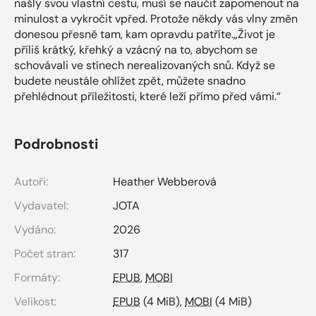
našly svou vlastní cestu, musí se naučit zapomenout na
minulost a vykročit vpřed. Protože někdy vás vlny změn
donesou přesně tam, kam opravdu patříte.„Život je
příliš krátký, křehký a vzácný na to, abychom se
schovávali ve stínech nerealizovaných snů. Když se
budete neustále ohlížet zpět, můžete snadno
přehlédnout příležitosti, které leží přímo před vámi.“
Podrobnosti
Autoři:
Heather Webberová
Vydavatel:
JOTA
Vydáno:
2026
Počet stran:
317
Formáty:
EPUB
,
MOBI
Velikost:
EPUB
(4 MiB),
MOBI
(4 MiB)