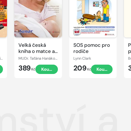
Velká česká
SOS pomoc pro
P
kniha o matce a
rodiče
p
dítěti
p
Vlasta Šmardová, Jiřina Bednářová
MUDr. Taťána Hanáková
Lynn Clark
B
389
209
Koupit
Koupit
Kč
Kč
ství a