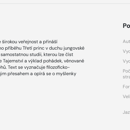
Po
Aut
širokou veřejnost a přináší
o příběhu Třetí princ v duchu jungovské
Vyd
samostatnou studii, kterou lze číst
áce Tajemství a výklad pohádek, věnované
Vy
ů. Text se vyznačuje filozoficko-
Po
kým přesahem a opírá se o myšlenky
str
For
Vel
Jaz