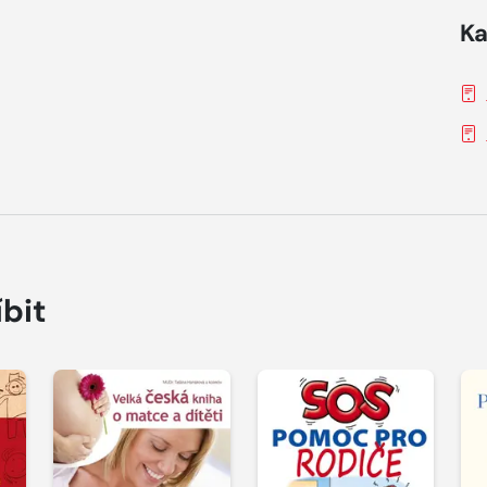
Ka
íbit