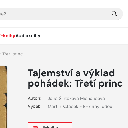
E-knihy
Audioknihy
 Třetí princ
Tajemství a výklad
pohádek: Třetí princ
Autoři:
Jana Šintáková Michalicová
Vydal:
Martin Koláček - E-knihy jedou
E-kniha