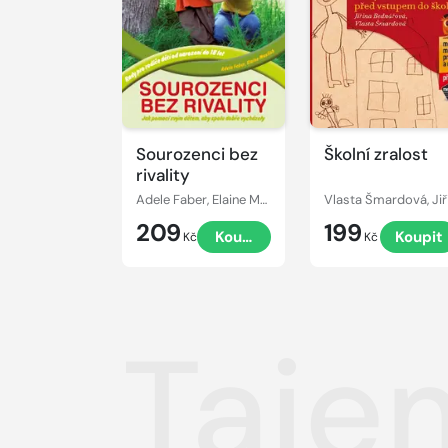
Sourozenci bez
Školní zralost
rivality
Adele Faber, Elaine Mazlish
209
199
Koupit
Koupit
Kč
Kč
Tajem