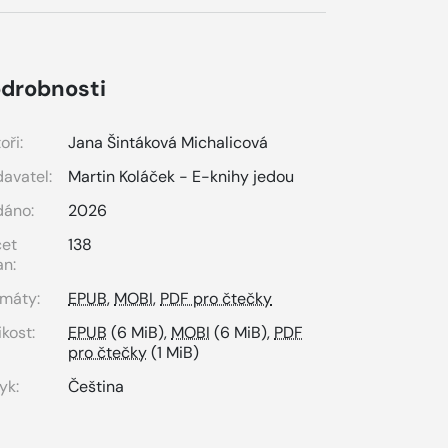
drobnosti
oři:
Jana Šintáková Michalicová
avatel:
Martin Koláček - E-knihy jedou
dáno:
2026
čet
138
an:
máty:
EPUB
,
MOBI
,
PDF pro čtečky
ikost:
EPUB
(6 MiB),
MOBI
(6 MiB),
PDF
pro čtečky
(1 MiB)
yk:
Čeština