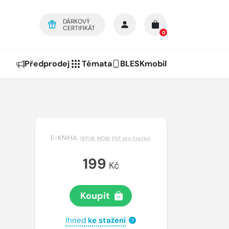
DÁRKOVÝ
CERTIFIKÁT
0
Předprodej
Témata
BLESKmobil
E-KNIHA
(
EPUB
,
MOBI
,
PDF pro čtečky
)
199
Kč
Koupit
Ihned
ke stažení
?