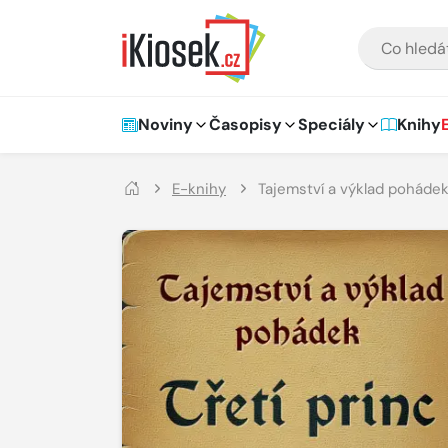
Přejít na hlavní obsah
VYHLEDÁVÁNÍ
Hlavní navigace
Noviny
Časopisy
Speciály
Knihy
E-knihy
Tajemství a výklad pohádek: