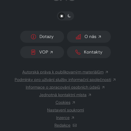
PŘEPNOUT SVĚTLÝ/TMAVÝ REŽIM
Dotazy
O nás
VOP
Kontakty
Autorská práva k publikovaným materiálům
Podmínky pro užívání služby informační společnosti
Informace o zpracování osobních údajů
Jednotná kontaktní místa
Cookies
Nastavení soukromí
Inzerce
Redakce