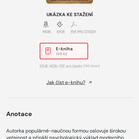
UKÁZKA KE STAŽENÍ
MOBI
EPUB
PDF PRO ČTEČKY
E-kniha
199 Kč
EPUB
,
MOBI
,
PDF pro čtečky
(143 stran)
Jak číst e-knihu?
Anotace
Autorka populárně-naučnou formou oslovuje širokou
veřejnost a přináší psychologický výklad moderního