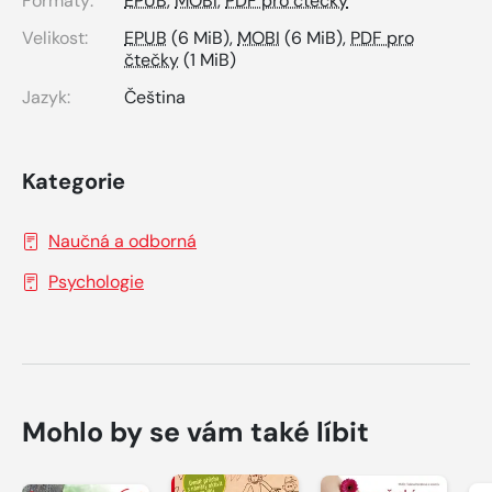
Formáty:
EPUB
,
MOBI
,
PDF pro čtečky
Velikost:
EPUB
(6 MiB),
MOBI
(6 MiB),
PDF pro
čtečky
(1 MiB)
Jazyk:
Čeština
Kategorie
Naučná a odborná
Psychologie
Mohlo by se vám také líbit