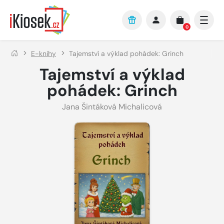
Přejít na hlavní obsah
0
E-knihy
Tajemství a výklad pohádek: Grinch
Tajemství a výklad
pohádek: Grinch
Jana Šintáková Michalicová