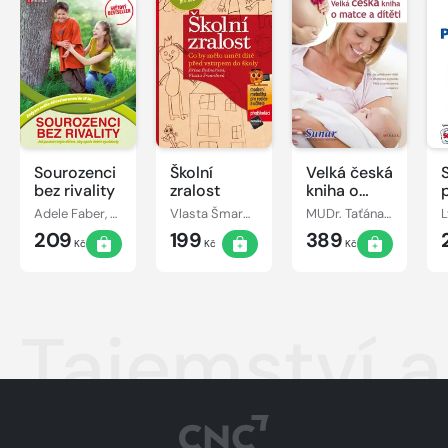
Sourozenci
Školní
Velká česká
bez rivality
zralost
kniha o
matce a
Adele Faber, Elaine Mazlish
Vlasta Šmardová, Jiřina Bednářová
MUDr. Taťána Hanáková
L
dítěti
209
199
389
Kč
Kč
Kč
Tajemství 