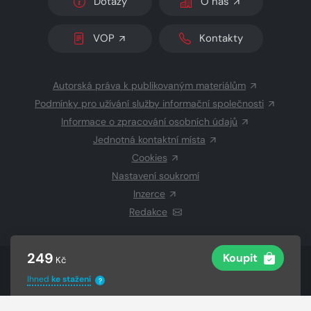
Dotazy
O nás
VOP
Kontakty
Autorská práva k publikovaným materiálům
Podmínky pro užívání služby informační společnosti
Informace o zpracování osobních údajů
Jednotná kontaktní místa
Cookies
Nastavení soukromí
Inzerce
Redakce
249
Koupit
Kč
© 2026 Copyright
CZECH NEWS CENTER a.s.
a dodavatelé
Ihned
ke stažení
obsahu
?
Vysázeno
Grand IT s.r.o.