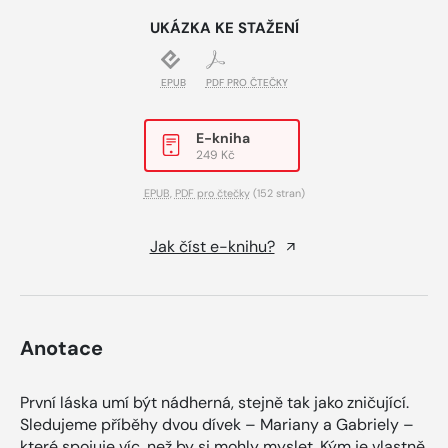
UKÁZKA KE STAŽENÍ
EPUB
PDF PRO ČTEČKY
E-kniha
249 Kč
EPUB
,
PDF pro čtečky
(152 stran)
Jak číst e-knihu?
Anotace
První láska umí být nádherná, stejně tak jako zničující.
Sledujeme příběhy dvou dívek – Mariany a Gabriely –
které spojuje víc, než by si mohly myslet. Kým je vlastně