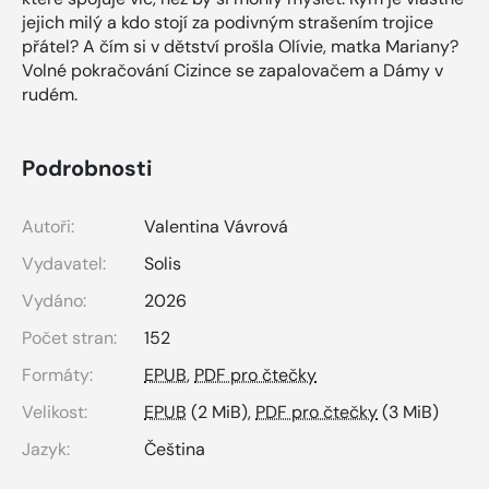
jejich milý a kdo stojí za podivným strašením trojice
přátel? A čím si v dětství prošla Olívie, matka Mariany?
Volné pokračování Cizince se zapalovačem a Dámy v
rudém.
Podrobnosti
Autoři:
Valentina Vávrová
Vydavatel:
Solis
Vydáno:
2026
Počet stran:
152
Formáty:
EPUB
,
PDF pro čtečky
Velikost:
EPUB
(2 MiB),
PDF pro čtečky
(3 MiB)
Jazyk:
Čeština