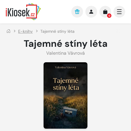
Přejít na hlavní obsah
0
E-knihy
Tajemné stíny léta
Tajemné stíny léta
Valentina Vávrová