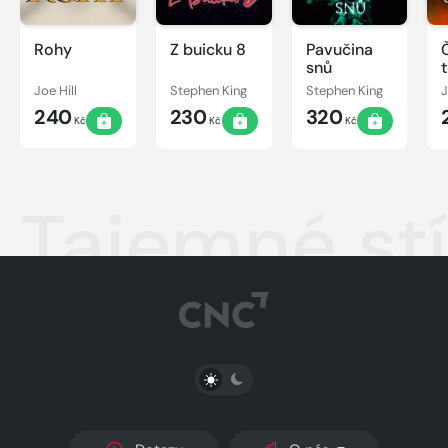
Rohy
Z buicku 8
Pavučina
snů
Joe Hill
Stephen King
Stephen King
J
240
230
320
Kč
Kč
Kč
Tajemné stí
PŘEPNOUT SVĚTLÝ/TMAVÝ REŽIM