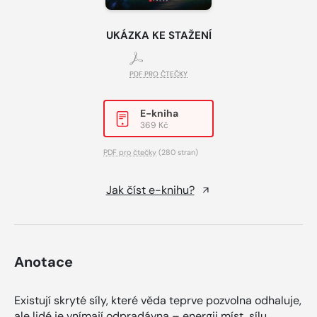
UKÁZKA KE STAŽENÍ
PDF PRO ČTEČKY
E-kniha
369 Kč
PDF pro čtečky
(280 stran)
Jak číst e-knihu?
Anotace
Existují skryté síly, které věda teprve pozvolna odhaluje,
ale lidé je vnímají odpradávna – energii míst, sílu