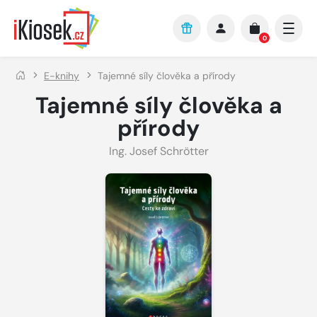
Přejít na hlavní obsah
0
E-knihy
Tajemné síly člověka a přírody
Tajemné síly člověka a
přírody
Ing. Josef Schrötter