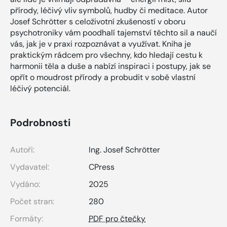
přírody, léčivý vliv symbolů, hudby či meditace. Autor
Josef Schrötter s celoživotní zkušeností v oboru
psychotroniky vám poodhalí tajemství těchto sil a naučí
vás, jak je v praxi rozpoznávat a využívat. Kniha je
praktickým rádcem pro všechny, kdo hledají cestu k
harmonii těla a duše a nabízí inspiraci i postupy, jak se
opřít o moudrost přírody a probudit v sobě vlastní
léčivý potenciál.
Podrobnosti
Autoři:
Ing. Josef Schrötter
Vydavatel:
CPress
Vydáno:
2025
Počet stran:
280
Formáty:
PDF pro čtečky