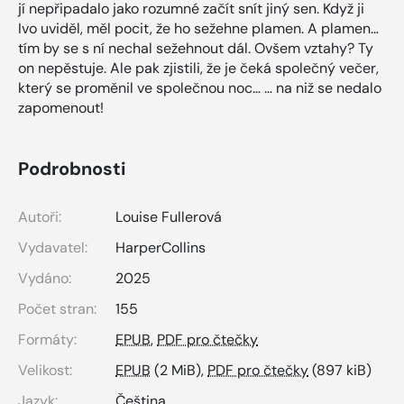
jí nepřipadalo jako rozumné začít snít jiný sen. Když ji
Ivo uviděl, měl pocit, že ho sežehne plamen. A plamen…
tím by se s ní nechal sežehnout dál. Ovšem vztahy? Ty
on nepěstuje. Ale pak zjistili, že je čeká společný večer,
který se proměnil ve společnou noc… … na niž se nedalo
zapomenout!
Podrobnosti
Autoři:
Louise Fullerová
Vydavatel:
HarperCollins
Vydáno:
2025
Počet stran:
155
Formáty:
EPUB
,
PDF pro čtečky
Velikost:
EPUB
(2 MiB),
PDF pro čtečky
(897 kiB)
Jazyk:
Čeština