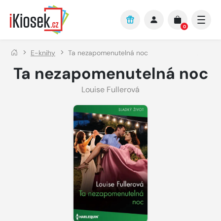
Přejít na hlavní obsah
0
E-knihy
Ta nezapomenutelná noc
Ta nezapomenutelná noc
Louise Fullerová