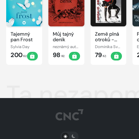
Tajemný
Můj tajný
Země plná
pan Frost
deník
otroků -
Pravda o
Sylvia Day
neznámý autor
Dominika Svobodová
E
(vašich)
200
98
79
mužích
Kč
Kč
Kč
Ta nezapo
PŘEPNOUT SVĚTLÝ/TMAVÝ REŽIM