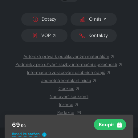
Dotazy
O nás
VOP
Kontakty
Autorská práva k publikovaným materiálům
Podmínky pro užívání služby informační společnosti
Informace o zpracování osobních údajů
Jednotná kontaktní místa
Cookies
Nastavení soukromí
Inzerce
Redakce
69
Koupit
Kč
Ihned
ke stažení
?
© 2026 Copyright
CZECH NEWS CENTER a.s.
a dodavatelé