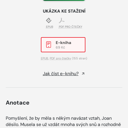
UKÁZKA KE STAŽENÍ
EPUB
PDF PRO ČTEČKY
E-kniha
69 Kč
EPUB
,
PDF pro čtečky
(155 stran)
Jak číst e-knihu?
Anotace
Pomyšlení, že by měla s někým navázat vztah, Joan
děsilo. Musela se už vzdát mnoha svých snů a rozhodně