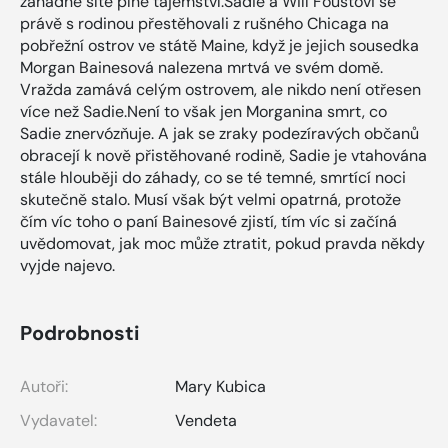
záhadné sítě plné tajemství.Sadie a Will Foustovi se
právě s rodinou přestěhovali z rušného Chicaga na
pobřežní ostrov ve státě Maine, když je jejich sousedka
Morgan Bainesová nalezena mrtvá ve svém domě.
Vražda zamává celým ostrovem, ale nikdo není otřesen
více než Sadie.Není to však jen Morganina smrt, co
Sadie znervózňuje. A jak se zraky podezíravých občanů
obracejí k nově přistěhované rodině, Sadie je vtahována
stále hlouběji do záhady, co se té temné, smrtící noci
skutečně stalo. Musí však být velmi opatrná, protože
čím víc toho o paní Bainesové zjistí, tím víc si začíná
uvědomovat, jak moc může ztratit, pokud pravda někdy
vyjde najevo.
Podrobnosti
Autoři:
Mary Kubica
Vydavatel:
Vendeta