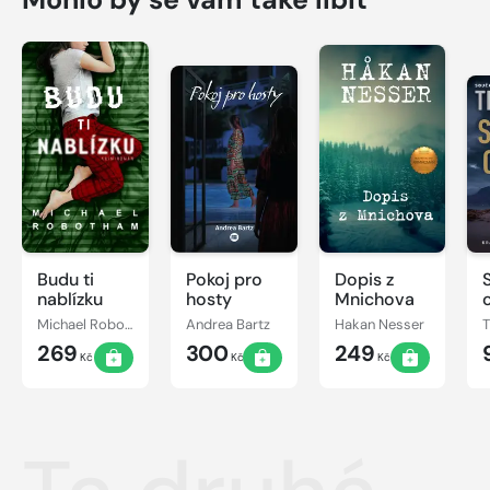
Budu ti
Pokoj pro
Dopis z
nablízku
hosty
Mnichova
Michael Robotham
Andrea Bartz
Hakan Nesser
269
300
249
Kč
Kč
Kč