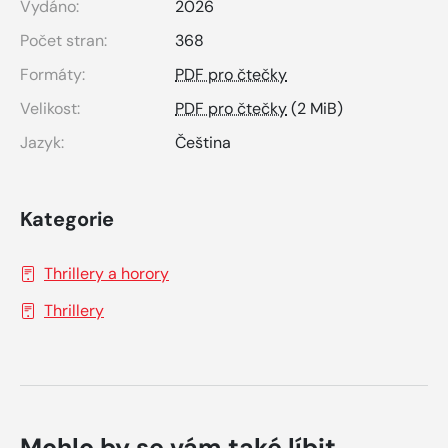
Vydáno:
2026
Počet stran:
368
Formáty:
PDF pro čtečky
Velikost:
PDF pro čtečky
(2 MiB)
Jazyk:
Čeština
Kategorie
Thrillery a horory
Thrillery
Mohlo by se vám také líbit