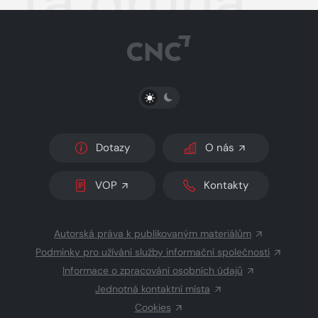
Ta druhá
PŘEPNOUT SVĚTLÝ/TMAVÝ REŽIM
Dotazy
O nás
VOP
Kontakty
Autorská práva k publikovaným materiálům
Podmínky pro užívání služby informační společnosti
Informace o zpracování osobních údajů
Jednotná kontaktní místa
Cookies