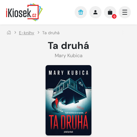
Přejít na hlavní obsah
0
E-knihy
Ta druhá
Ta druhá
Mary Kubica