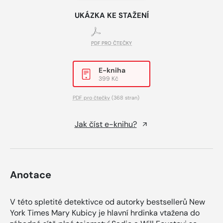
UKÁZKA KE STAŽENÍ
PDF PRO ČTEČKY
E-kniha
399 Kč
PDF pro čtečky
(368 stran)
Jak číst e-knihu?
Anotace
V této spletité detektivce od autorky bestsellerů New
York Times Mary Kubicy je hlavní hrdinka vtažena do