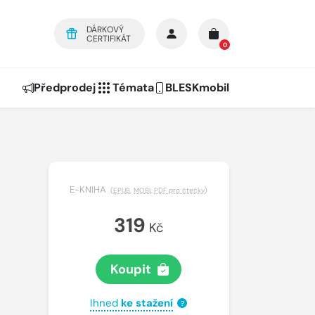
DÁRKOVÝ
CERTIFIKÁT
0
Předprodej
Témata
BLESKmobil
E-KNIHA
(
EPUB
,
MOBI
,
PDF pro čtečky
)
319
Kč
Koupit
Ihned
ke stažení
?