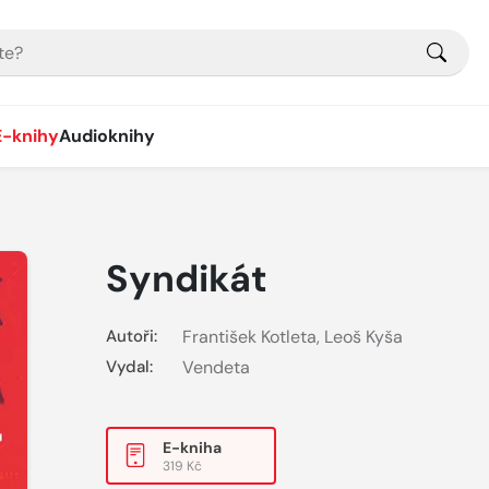
E-knihy
Audioknihy
Syndikát
Autoři:
František Kotleta
,
Leoš Kyša
Vydal:
Vendeta
E-kniha
319 Kč