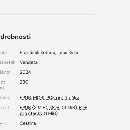
drobnosti
oři:
František Kotleta
,
Leoš Kyša
avatel:
Vendeta
dáno:
2024
čet
280
an:
máty:
EPUB
,
MOBI
,
PDF pro čtečky
ikost:
EPUB
(3 MiB),
MOBI
(3 MiB),
PDF
pro čtečky
(1 MiB)
yk:
Čeština