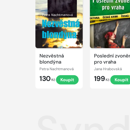
Nezvěstná
Poslední zvoně
blondýna
pro vraha
Petra Nachtmanová
Jana Hrabovská
130
199
Koupit
Koupit
Kč
Kč