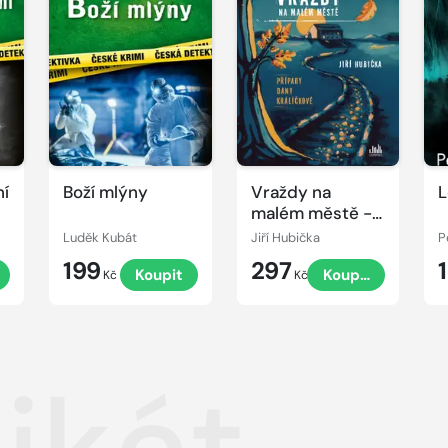
ní
Boží mlýny
Vraždy na
L
malém městě -
Případy Dany
Luděk Kubát
Jiří Hubička
P
Králíčkové
199
297
Koupit
Koupit
Kč
Kč