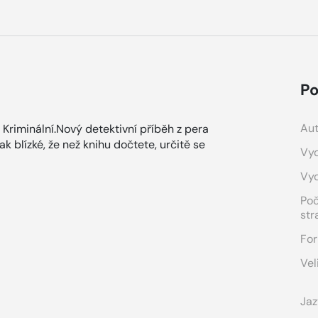
Po
Aut
e. Kriminální.Nový detektivní příběh z pera
 blízké, že než knihu dočtete, určitě se
Vyd
Vy
Po
str
For
Vel
Jaz