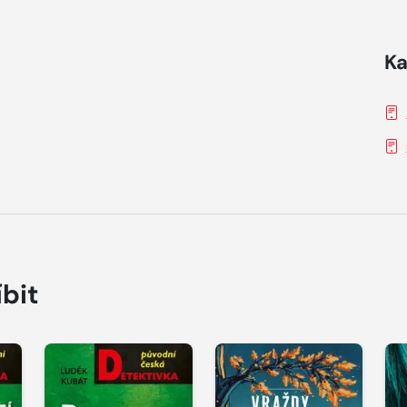
Ka
íbit