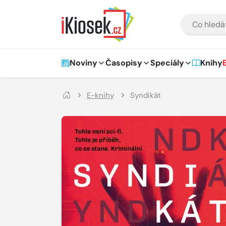
Přejít na hlavní obsah
VYHLEDÁVÁNÍ
Hlavní navigace
Noviny
Časopisy
Speciály
Knihy
E-knihy
Syndikát