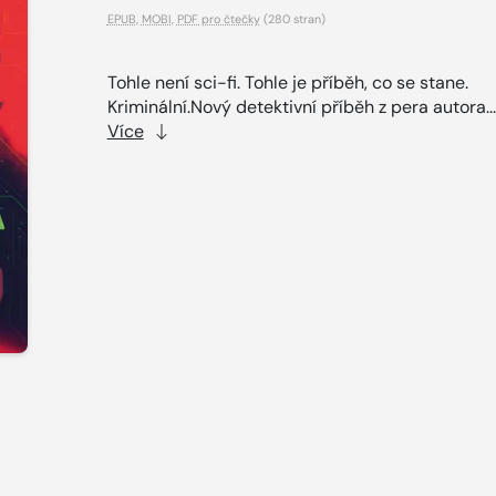
EPUB
,
MOBI
,
PDF pro čtečky
(280 stran)
Tohle není sci-fi. Tohle je příběh, co se stane.
Kriminální.Nový detektivní příběh z pera autora..
Více