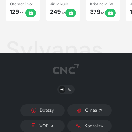
Otomar Dvořák
Jiří Mikulík
Kristina M. Waagnerová
J
129
249
379
Kč
Kč
Kč
Sylvanas
PŘEPNOUT SVĚTLÝ/TMAVÝ REŽIM
Dotazy
O nás
VOP
Kontakty