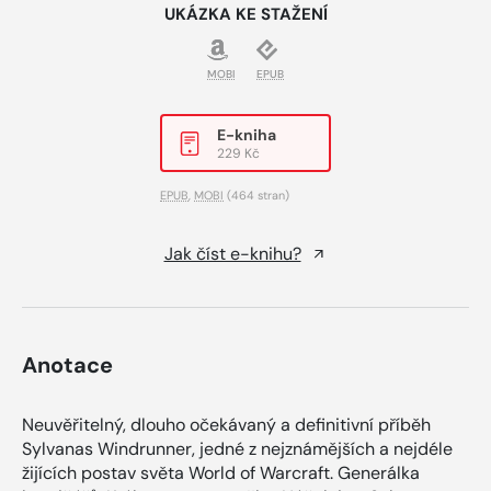
UKÁZKA KE STAŽENÍ
MOBI
EPUB
E-kniha
229 Kč
EPUB
,
MOBI
(464 stran)
Jak číst e-knihu?
Anotace
Neuvěřitelný, dlouho očekávaný a definitivní příběh
Sylvanas Windrunner, jedné z nejznámějších a nejdéle
žijících postav světa World of Warcraft. Generálka