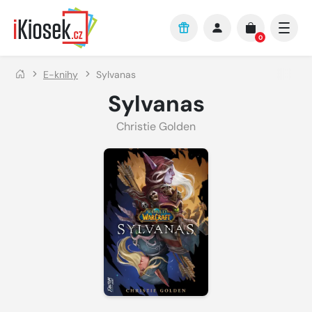
Přejít na hlavní obsah
0
E-knihy
Sylvanas
Sylvanas
Christie Golden