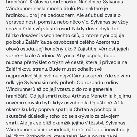
hraničářů. Královna smrtonoška. Náčelnice. Sylvanas
Windrunner nesla mnoho titulů. Pro některé je
hrdinkou... pro jiné padouchem. Ale ať už usilovala o
spravedlnost, pomstu, nebo něco víc, Sylvanas se vždy
snažila řídit svůj vlastní osud. Nikdy dřív nebyla tak
blízko dosažení všech těchto cílů, protože nyní bojuje
po boku Žalářníka za osvobození celého Azerothu z
okovů osudu. Její konečný úkol? Zajistit si věrnost jejich
vězně – krále Anduina Wrynna. Aby uspěla, bude
nucena přemýšlet o trýznivé cestě, která ji přivedla na
Žalářníkovu stranu. Bude muset odhalit své
nejpravdivější já svému největšímu soupeři. Zde se vám
odkryje Sylvanasin celý příběh. Od rozpadu rodiny
Windrunnerů až po její vzestup do role generála
hraničářů. Od její smrti rukou Arthase Menethila k jejímu
novému smyslu bytí, když osvobodila Opuštěné. Až k
okamžiku, kdy poprvé spatřila Chřtán a pochopila
skutečné důsledky toho, co se skrývalo za závojem
smrti. Ale jak se blíží okamžik jejího vítězství, Sylvanas
Windrunner učiní rozhodnutí, které může definovat celý
její život. Rozhodnutí, které záleží jen a pouze na ní.