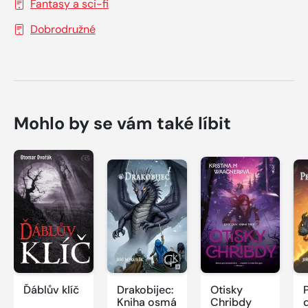
Fantasy a sci-fi
Dobrodružné
Mohlo by se vám také líbit
Ďáblův klíč
Drakobijec:
Otisky
Kniha osmá
Chribdy