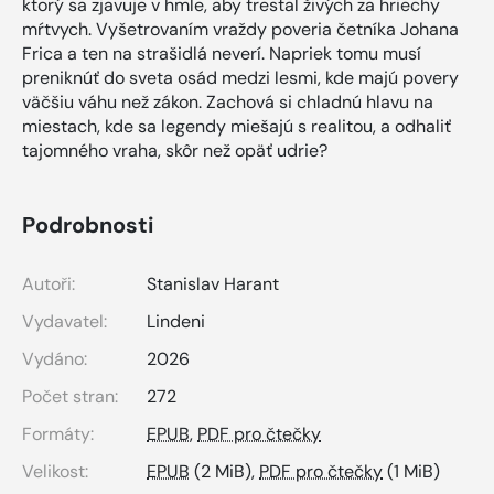
ktorý sa zjavuje v hmle, aby trestal živých za hriechy
mŕtvych. Vyšetrovaním vraždy poveria četníka Johana
Frica a ten na strašidlá neverí. Napriek tomu musí
preniknúť do sveta osád medzi lesmi, kde majú povery
väčšiu váhu než zákon. Zachová si chladnú hlavu na
miestach, kde sa legendy miešajú s realitou, a odhaliť
tajomného vraha, skôr než opäť udrie?
Podrobnosti
Autoři:
Stanislav Harant
Vydavatel:
Lindeni
Vydáno:
2026
Počet stran:
272
Formáty:
EPUB
,
PDF pro čtečky
Velikost:
EPUB
(2 MiB),
PDF pro čtečky
(1 MiB)