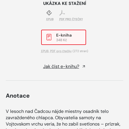
UKÁZKA KE STAŽENÍ
EPUB
PDF PRO ČTEČKY
E-kniha
348 Kč
EPUB
,
PDF pro čtečky
(272 stran)
Jak číst e-knihu?
Anotace
V lesoch nad Čadcou nájde miestny osadník telo
zavraždeného chlapca. Obyvatelia samoty na
Vojtovskom vrchu veria, že ho zabil svetlonos – prízrak,