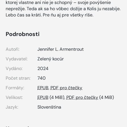
ktorej vlastne ani nie je schopný – svoje povýšenie
neprežije. Teda ak sa ho vôbec dožije a Kolis ju nezabije.
Lebo čas sa kráti. Pre ňu aj pre všetky ríše.
Podrobnosti
Autoři:
Jennifer L. Armentrout
Vydavatel:
Zelený kocúr
Vydáno:
2024
Počet stran:
740
Formáty:
EPUB
,
PDF pro čtečky
Velikost:
EPUB
(4 MiB),
PDF pro čtečky
(4 MiB)
Jazyk:
Slovenština