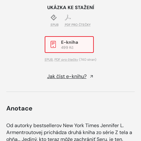
UKÁZKA KE STAŽENÍ
EPUB
PDF PRO ČTEČKY
E-kniha
499 Kč
EPUB
,
PDF pro čtečky
(740 stran)
Jak číst e-knihu?
Anotace
Od autorky bestsellerov New York Times Jennifer L.
Armentroutovej prichádza druhá kniha zo série Z tela a
ohňa... Jediný, kto teraz môže zachrániť Seru, je ten,