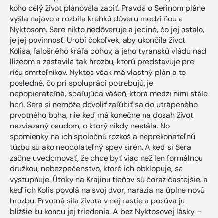
koho celý život plánovala zabiť. Pravda o Serinom pláne
vyšla najavo a rozbila krehkú dôveru medzi ňou a
Nyktosom. Sere nikto nedôveruje a jediné, čo jej ostalo,
je jej povinnosť. Urobí čokoľvek, aby ukončila život
Kolisa, falošného kráľa bohov, a jeho tyranskú vládu nad
Ilizeom a zastavila tak hrozbu, ktorú predstavuje pre
ríšu smrteľníkov. Nyktos však má vlastný plán a to
posledné, čo pri spolupráci potrebujú, je
nepopierateľná, spaľujúca vášeň, ktorá medzi nimi stále
horí. Sera si nemôže dovoliť zaľúbiť sa do utrápeného
prvotného boha, nie keď má konečne na dosah život
nezviazaný osudom, o ktorý nikdy nestála. No
spomienky na ich spoločnú rozkoš a neprekonateľnú
túžbu sú ako neodolateľný spev sirén. A keď si Sera
začne uvedomovať, že chce byť viac než len formálnou
družkou, nebezpečenstvo, ktoré ich obklopuje, sa
vystupňuje. Útoky na Krajinu tieňov sú čoraz častejšie, a
keď ich Kolis povolá na svoj dvor, narazia na úplne novú
hrozbu. Prvotná sila života v nej rastie a posúva ju
bližšie ku koncu jej triedenia. A bez Nyktosovej lásky –