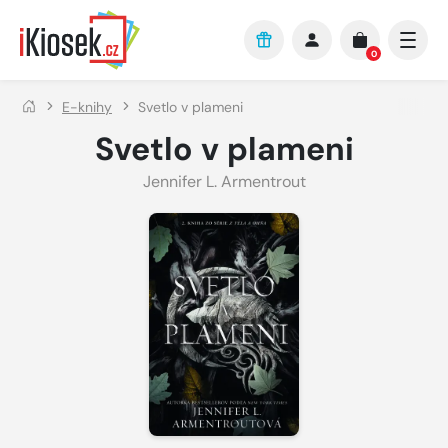
Přejít na hlavní obsah
0
E-knihy
Svetlo v plameni
Svetlo v plameni
Jennifer L. Armentrout