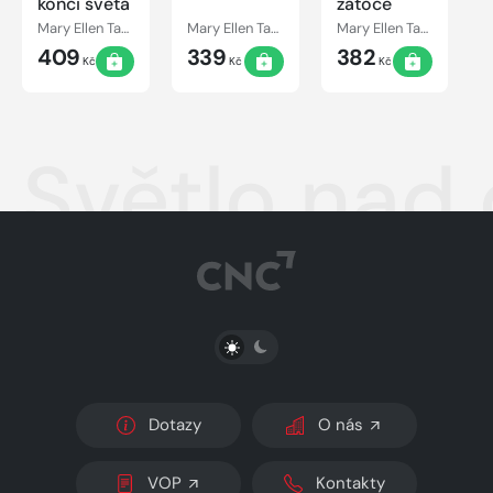
konci sveta
zátoce
Mary Ellen Taylor
Mary Ellen Taylor
Mary Ellen Taylor
409
339
382
Kč
Kč
Kč
Světlo nad
PŘEPNOUT SVĚTLÝ/TMAVÝ REŽIM
Dotazy
O nás
VOP
Kontakty