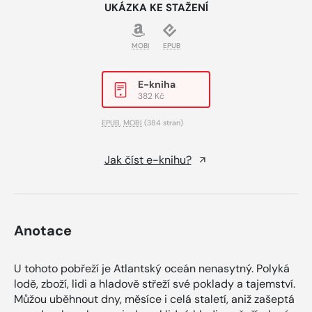
UKÁZKA KE STAŽENÍ
MOBI
EPUB
E-kniha
382 Kč
EPUB
,
MOBI
(384 stran)
Jak číst e-knihu?
Anotace
U tohoto pobřeží je Atlantský oceán nenasytný. Polyká
lodě, zboží, lidi a hladově střeží své poklady a tajemství.
Můžou uběhnout dny, měsíce i celá staletí, aniž zašeptá