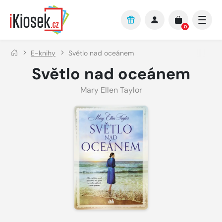
Přejít na hlavní obsah
0
E-knihy
Světlo nad oceánem
Světlo nad oceánem
Mary Ellen Taylor