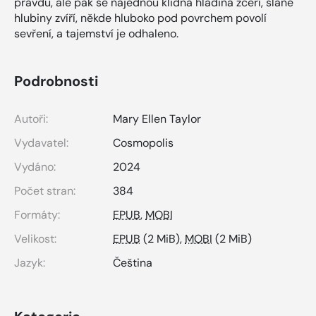
pravdu, ale pak se najednou klidná hladina zčeří, slané
hlubiny zvíří, někde hluboko pod povrchem povolí
sevření, a tajemství je odhaleno.
Podrobnosti
Autoři:
Mary Ellen Taylor
Vydavatel:
Cosmopolis
Vydáno:
2024
Počet stran:
384
Formáty:
EPUB
,
MOBI
Velikost:
EPUB
(2 MiB),
MOBI
(2 MiB)
Jazyk:
Čeština