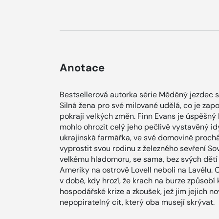
Anotace
Bestsellerová autorka série Měděný jezdec se
Silná žena pro své milované udělá, co je zapot
pokraji velkých změn. Finn Evans je úspěšný
mohlo ohrozit celý jeho pečlivě vystavěný idy
ukrajinská farmářka, ve své domovině proch
vyprostit svou rodinu z železného sevření So
velkému hladomoru, se sama, bez svých dětí 
Ameriky na ostrově Lovell neboli na Lavélu.
v době, kdy hrozí, že krach na burze způsobí 
hospodářské krize a zkoušek, jež jim jejich no
nepopiratelný cit, který oba musejí skrývat.