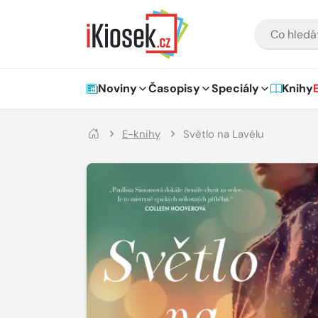
Přejít na hlavní obsah
VYHLEDÁVÁNÍ
Hlavní navigace
Noviny
Časopisy
Speciály
Knihy
E-knihy
Světlo na Lavélu