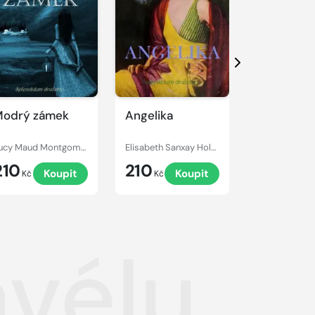
Další
odrý zámek
Angelika
Armadale
Lucy Maud Montgomery
Elisabeth Sanxay Holding
Wilkie Collins
210
210
249
Koupit
Koupit
Kč
Kč
Kč
avélu