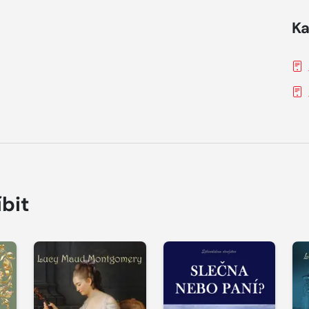
Ka
íbit