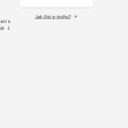
Jak číst e-knihu?
ací s
ce