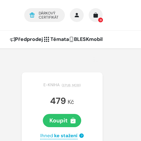
DÁRKOVÝ
CERTIFIKÁT
0
Předprodej
Témata
BLESKmobil
E-KNIHA
(
EPUB
,
MOBI
)
479
Kč
Koupit
Ihned
ke stažení
?