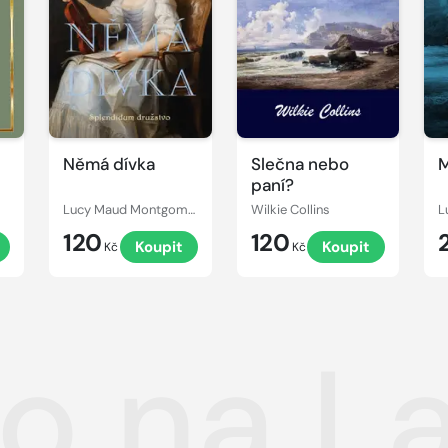
Němá dívka
Slečna nebo
M
paní?
Lucy Maud Montgomery
Wilkie Collins
120
120
Koupit
Koupit
Kč
Kč
lo na L