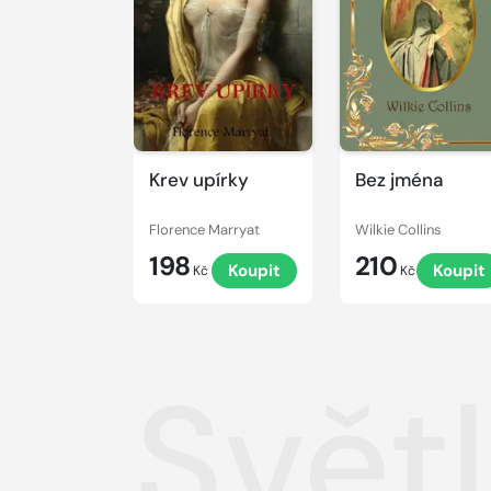
Krev upírky
Bez jména
Florence Marryat
Wilkie Collins
198
210
Koupit
Koupit
Kč
Kč
Svět