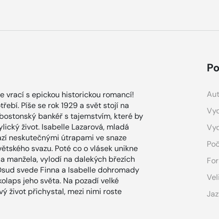
Po
Aut
 vrací s epickou historickou romancí!
řebí. Píše se rok 1929 a svět stojí na
Vyd
 bostonský bankéř s tajemstvím, které by
lický život. Isabelle Lazarová, mladá
Vy
ází neskutečnými útrapami ve snaze
Poč
větského svazu. Poté co o vlásek unikne
a manžela, vylodí na dalekých březích
For
 Osud svede Finna a Isabelle dohromady
Vel
kolaps jeho světa. Na pozadí velké
vý život přichystal, mezi nimi roste
Jaz