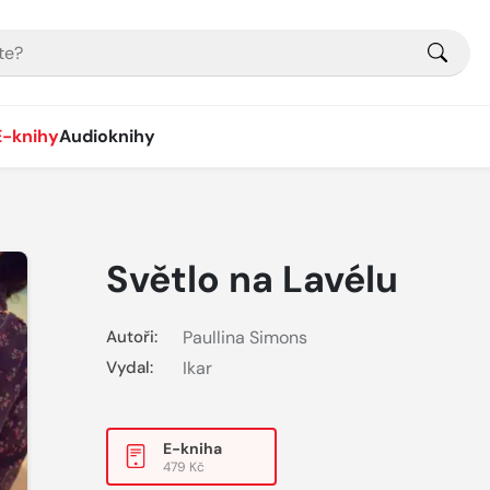
E-knihy
Audioknihy
Světlo na Lavélu
Autoři:
Paullina Simons
Vydal:
Ikar
E-kniha
479 Kč