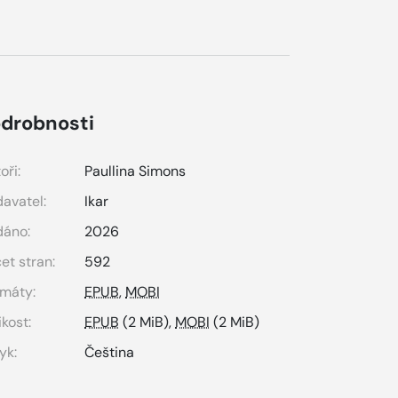
drobnosti
oři:
Paullina Simons
avatel:
Ikar
dáno:
2026
et stran:
592
máty:
EPUB
,
MOBI
ikost:
EPUB
(2 MiB),
MOBI
(2 MiB)
yk:
Čeština