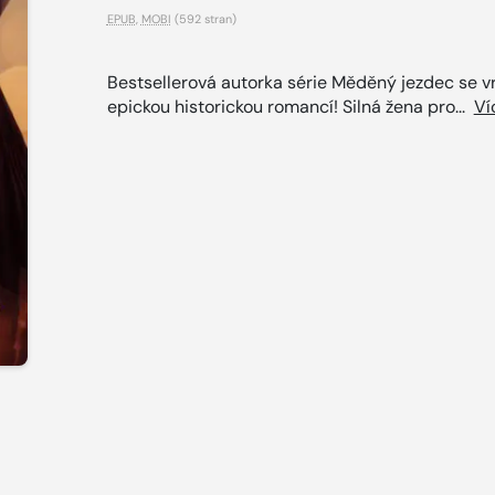
EPUB
,
MOBI
(592 stran)
Bestsellerová autorka série Měděný jezdec se vr
epickou historickou romancí! Silná žena pro...
Ví