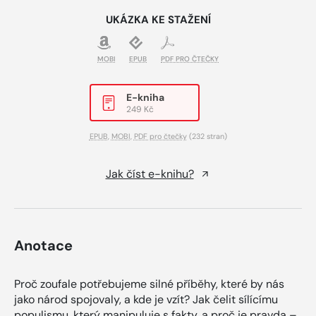
UKÁZKA KE STAŽENÍ
MOBI
EPUB
PDF PRO ČTEČKY
E-kniha
249 Kč
EPUB
,
MOBI
,
PDF pro čtečky
(232 stran)
Jak číst e-knihu?
Anotace
Proč zoufale potřebujeme silné příběhy, které by nás
jako národ spojovaly, a kde je vzít? Jak čelit sílícímu
populismu, který manipuluje s fakty, a proč je pravda –