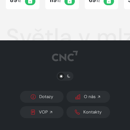
Kč
Kč
Kč
Světla v ml
PŘEPNOUT SVĚTLÝ/TMAVÝ REŽIM
Dotazy
O nás
VOP
Kontakty