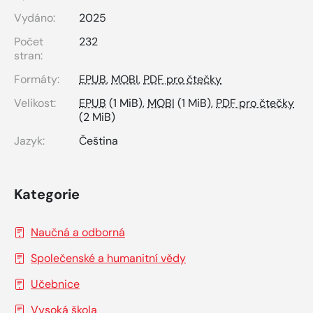
Vydáno:
2025
Počet
232
stran:
Formáty:
EPUB
,
MOBI
,
PDF pro čtečky
Velikost:
EPUB
(1 MiB),
MOBI
(1 MiB),
PDF pro čtečky
(2 MiB)
Jazyk:
Čeština
Kategorie
Naučná a odborná
Společenské a humanitní vědy
Učebnice
Vysoká škola