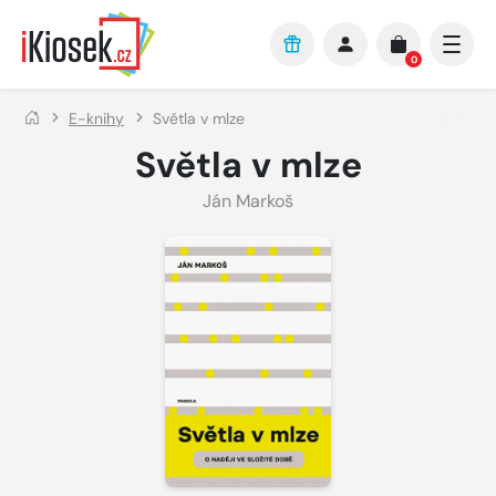
Přejít na hlavní obsah
0
E-knihy
Světla v mlze
Světla v mlze
Ján Markoš