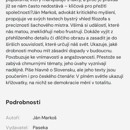
jíž se nám často nedostává – klíčová pro přežití
společnosti?Ján Markoš, advokát kritického myšlení,
propojuje ve svých textech bystrý vhled filozofa s
precizností šachového mistra. Všímá si událostí, které
nás matou, zneklidňují nebo frustrují. Dokáže vyjít z
přehlíženého detailu či dílčího obrazu a zasadit je do
širších souvislostí, které určují náš svět. Ukazuje, jaké
drobnosti mohou mít zásadní dopady v budoucnu.
Povzbuzuje ke vnímavosti a angažovanosti. Přestože se
zabývá chmurnými tématy, jeho úvahy vyznívají
nadějně. Píše hlavně o Slovensku, ale jeho texty jsou
poučením i pro českého čtenáře: V plném světle ukazují
křižovatky, na nichž se demokracie mění v totalitu.
Podrobnosti
Autoři:
Ján Markoš
Vydavatel:
Paseka