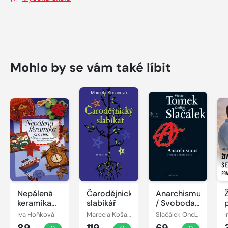
Mohlo by se vám také líbit
Nepálená
Čarodějnický
Anarchismus
keramika
slabikář
/ Svoboda
pro děti
proti moci
Iva Hoňková
Marcela Košanová
Slačálek Ondřej Tomek Václav,
89
119
69