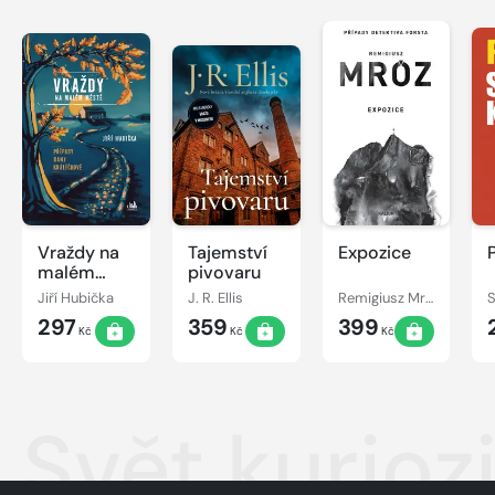
Vraždy na
Tajemství
Expozice
malém
pivovaru
městě -
Jiří Hubička
J. R. Ellis
Remigiusz Mróz
S
Případy
297
359
399
Dany
Kč
Kč
Kč
Králíčkové
Svět kuriozi