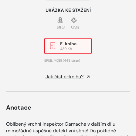
UKÁZKA KE STAŽENÍ
MOBI
EPUB
E-kniha
439 Kč
EPUB
,
MOBI
(448 stran)
Jak číst e-knihu?
Anotace
Oblíbený vrchní inspektor Gamache v dalším dílu
mimořádně úspěšné detektivní série! Do poklidné