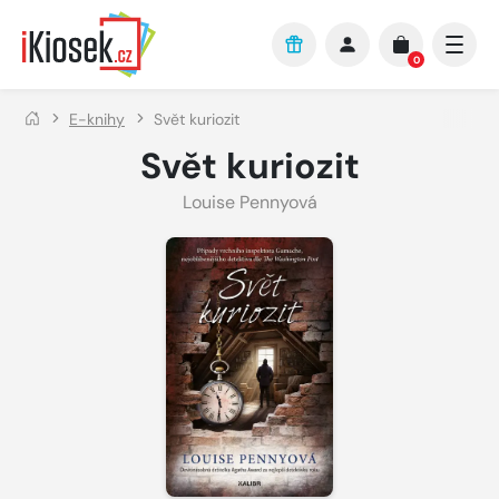
Přejít na hlavní obsah
0
E-knihy
Svět kuriozit
Svět kuriozit
Louise Pennyová