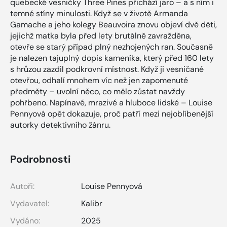
quebecké vesničky Three Pines přichází jaro – a s ním i
temné stíny minulosti. Když se v životě Armanda
Gamache a jeho kolegy Beauvoira znovu objeví dvě děti,
jejichž matka byla před lety brutálně zavražděna,
otevře se starý případ plný nezhojených ran. Současně
je nalezen tajuplný dopis kameníka, který před 160 lety
s hrůzou zazdil podkrovní místnost. Když ji vesničané
otevřou, odhalí mnohem víc než jen zapomenuté
předměty – uvolní něco, co mělo zůstat navždy
pohřbeno. Napínavé, mrazivé a hluboce lidské – Louise
Pennyová opět dokazuje, proč patří mezi nejoblíbenější
autorky detektivního žánru.
Podrobnosti
Autoři:
Louise Pennyová
Vydavatel:
Kalibr
Vydáno:
2025