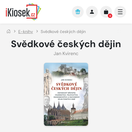
Přejít na hlavní obsah
0
E-knihy
Svědkové českých dějin
Svědkové českých dějin
Jan Kvirenc