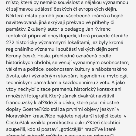
místo, které by nemělo souvislost s nějakou významnou
či zajímavou událostí českých či evropských dějin.
Některá místa paměti jsou všeobecně známá a hojně
navštěvovaná, jiná skrývají překvapivé příběhy či
památky. Zkušený autor a pedagog Jan Kvirenc
tentokrát připravil encyklopedii, která provede čtenáře
272 historicky významnými lokalitami, jež byly kromě
regionálního významu i součástí velkých dějin zemí
Koruny české. Hesla, přehledně označená podle
historických období, se věnují významným osobnostem,
válkám a politice, osobnostem kultury a náboženského
života, ale i význačným stavbám, legendám a mytologii,
technickým památkám a každodennímu životu. A jako
vždy nechybí citace pramenů, historický kontext ani
množství fotografií. Který zámek dvakrát navštívil
francouzský král?Kde žila dívka, které psal milostné
dopisy Goethe?Kdo stál za prvními objevy jeskyní v
Moravském krasu?Kde najdete nejstarší stojící kostel v
Česku?Jak vznikla první kostka cukru?Kteří šlechtici
soupeřili, kdo si postaví „gotičtější“ hrad?Ve které
zámecké zahradě můžete vystoupat na minaret?