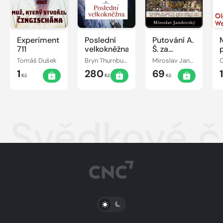
Experiment
Poslední
Putování A.
711
velkokněžna
Š. za
lidskou
Tomáš Dušek
Bryn Thurnbullová
Miroslav Jandovský
O
důstojností
1
280
69
Kč
Kč
Kč
Svědkové č
PŘEPNOUT SVĚTLÝ/TMAVÝ REŽIM