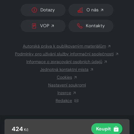
Dotazy
O nás
VOP
Kontakty
Autorská práva k publikovaným materiálům
Podmínky pro užívání služby informační společnosti
Informace o zpracování osobních údajů
Jednotná kontaktní místa
Cookies
Nastavení soukromí
Inzerce
Redakce
© 2026 Copyright
CZECH NEWS CENTER a.s.
a dodavatelé
424
Koupit
Kč
obsahu