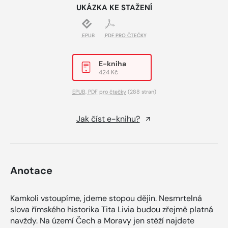
UKÁZKA KE STAŽENÍ
EPUB
PDF PRO ČTEČKY
E-kniha
424 Kč
EPUB
,
PDF pro čtečky
(288 stran)
Jak číst e-knihu?
Anotace
Kamkoli vstoupíme, jdeme stopou dějin. Nesmrtelná
slova římského historika Tita Livia budou zřejmě platná
navždy. Na území Čech a Moravy jen stěží najdete