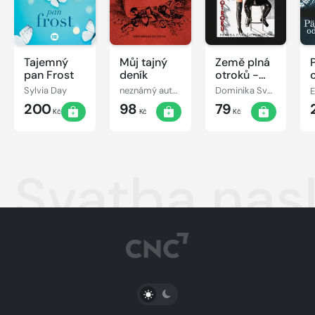
Tajemný
Můj tajný
Země plná
pan Frost
deník
otroků -
Pravda o
Sylvia Day
neznámý autor
Dominika Svobodová
E
(vašich)
200
98
79
mužích
Kč
Kč
Kč
Svatba nas
PŘEPNOUT SVĚTLÝ/TMAVÝ REŽIM