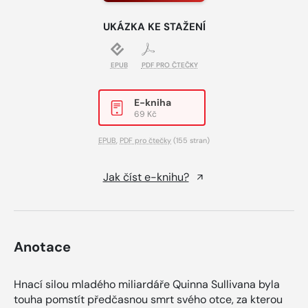
UKÁZKA KE STAŽENÍ
EPUB
PDF PRO ČTEČKY
E-kniha
69 Kč
EPUB
,
PDF pro čtečky
(155 stran)
Jak číst e-knihu?
Anotace
Hnací silou mladého miliardáře Quinna Sullivana byla
touha pomstít předčasnou smrt svého otce, za kterou