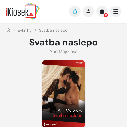
Přejít na hlavní obsah
0
E-knihy
Svatba naslepo
Svatba naslepo
Ann Majorová