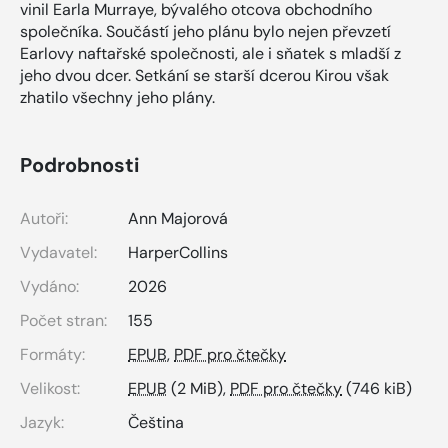
vinil Earla Murraye, bývalého otcova obchodního
společníka. Součástí jeho plánu bylo nejen převzetí
Earlovy naftařské společnosti, ale i sňatek s mladší z
jeho dvou dcer. Setkání se starší dcerou Kirou však
zhatilo všechny jeho plány.
Podrobnosti
Autoři:
Ann Majorová
Vydavatel:
HarperCollins
Vydáno:
2026
Počet stran:
155
Formáty:
EPUB
,
PDF pro čtečky
Velikost:
EPUB
(2 MiB),
PDF pro čtečky
(746 kiB)
Jazyk:
Čeština