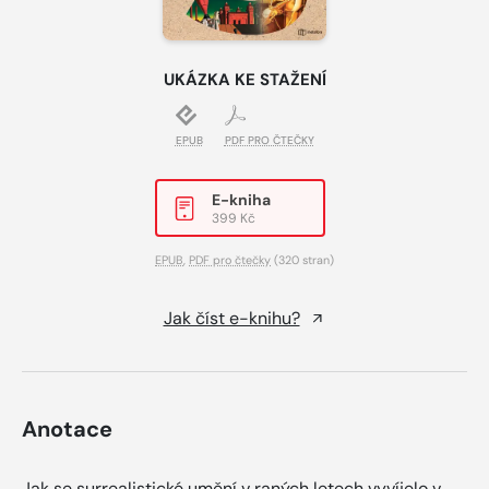
UKÁZKA KE STAŽENÍ
EPUB
PDF PRO ČTEČKY
E-kniha
399 Kč
EPUB
,
PDF pro čtečky
(320 stran)
Jak číst e-knihu?
Anotace
Jak se surrealistické umění v raných letech vyvíjelo v