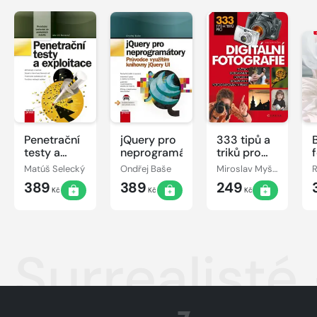
Penetrační
jQuery pro
333 tipů a
testy a
neprogramátory
triků pro
exploitace
digitální
Matúš Selecký
Ondřej Baše
Miroslav Myška
R
fotografii
389
389
249
Kč
Kč
Kč
Surrealisté