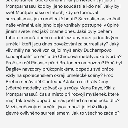
Montparnassu, kdo byl jeho součástí a kdo ne? Jaký byl
svět Montparnassu v letech, kdy se formoval
surrealismus jako umělecké hnutí? Surrealismus změnil
naše vnímání, ale jeho ideje vznikaly postupně, v úplně
jiném světě, než jaký známe dnes. Jaké byly během
tohoto mimořádného období vztahy mezi jednotlivými
umělci, kteří jsou dnes považováni za surrealisty? Jaký
vliv měly na nově vznikající myšlenky Duchampovo
konceptuální umění a de Chiricova metafyzická tvorba?
Proč se měl Picasso před Bretonem na pozoru? Proč byl
Ďagilev navzdory průkopnickému dopadu své práce
vždy na společenském okraji umělecké scény? Proč
Breton nenáviděl Cocteaua? Jakou roli hrály ženy
(včetně modelky, zpěvačky a múzy Mana Raye, Kiki z
Montparnassu), čas a místo při rozvoji myšlenek, které
mají tak trvalý dopad na náš pohled na umělecké dílo?
Mezi současnými umělci jsou mnozí, jejichž dílo je
zjevně ovlivněno surrealismem. Jak to všechno začalo?