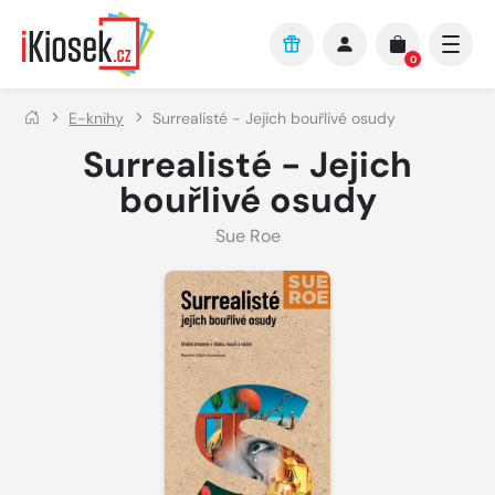
Přejít na hlavní obsah
0
E-knihy
Surrealisté - Jejich bouřlivé osudy
Surrealisté - Jejich
bouřlivé osudy
Sue Roe