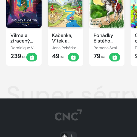
Vilma a
Kačenka,
Pohádky
ztracený
Vítek a
čistého
den
jejich
srdce
Dominique Valente
Jana Pekárková
Romana Szalaiová
E
pohádkové
239
49
79
dobrodružství
Kč
Kč
Kč
Super ségr
PŘEPNOUT SVĚTLÝ/TMAVÝ REŽIM