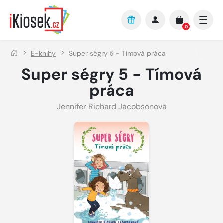
Přejít na hlavní obsah
0
E-knihy
Super ségry 5 - Tímová práca
Super ségry 5 - Tímová
práca
Jennifer Richard Jacobsonová