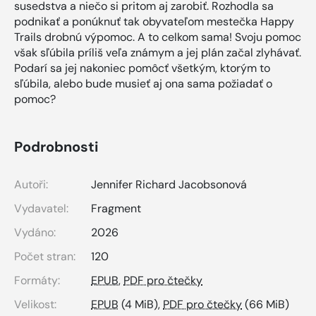
susedstva a niečo si pritom aj zarobiť. Rozhodla sa
podnikať a ponúknuť tak obyvateľom mestečka Happy
Trails drobnú výpomoc. A to celkom sama! Svoju pomoc
však sľúbila príliš veľa známym a jej plán začal zlyhávať.
Podarí sa jej nakoniec pomôcť všetkým, ktorým to
sľúbila, alebo bude musieť aj ona sama požiadať o
pomoc?
Podrobnosti
Autoři:
Jennifer Richard Jacobsonová
Vydavatel:
Fragment
Vydáno:
2026
Počet stran:
120
Formáty:
EPUB
,
PDF pro čtečky
Velikost:
EPUB
(4 MiB),
PDF pro čtečky
(66 MiB)