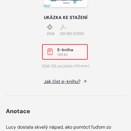
UKÁZKA KE STAŽENÍ
EPUB
PDF PRO ČTEČKY
E-kniha
198 Kč
EPUB
,
PDF pro čtečky
(120 stran)
Jak číst e-knihu?
Anotace
Lucy dostala skvelý nápad, ako pomôcť ľuďom zo