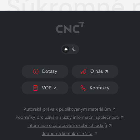
Súkromné p
PŘEPNOUT SVĚTLÝ/TMAVÝ REŽIM
Dotazy
O nás
VOP
Kontakty
Autorská práva k publikovaným materiálům
Podmínky pro užívání služby informační společnosti
Informace o zpracování osobních údajů
Jednotná kontaktní místa