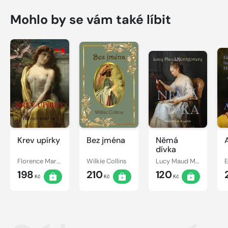
Mohlo by se vám také líbit
Krev upírky
Bez jména
Němá
dívka
Florence Marryat
Wilkie Collins
Lucy Maud Montgomery
198
210
120
Kč
Kč
Kč