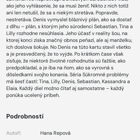
ako jeho vyhlásenie, že sa musí ženiť. Nikto z nich totiž
ani len netušil, že sa s niekým stretáva. Popravde,
nestretáva. Denis vymyslel bláznivý plán, ako sa dostať
z dlhu – plán, s ktorým jeho súrodenci Sebastian, Tina a
Lilly rozhodne nesúhlasia. Jeho účasť v reality šou, na
ktorej konci získa značný obnos peňazí, ale aj manželku,
ich doslova šokuje. No Denis na túto kartu stavil všetko
a je presvedčený, že to vyjde. Po krátkom čase však
zisťuje, že niektoré životné rozhodnutia sú ťažšie, ako
predpokladal, a je iba na ňom, ako sa vyrovná s
dôsledkami svojho konania. Séria Súkromné problémy
má šesť častí: Tina, Lilly, Denis, Sebastian, Kassandra a
Elaia. Každý diel možno čítať aj samostatne – každý
ponúka ucelený príbeh.
Podrobnosti
Autoři:
Hana Repová