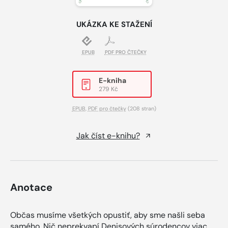
UKÁZKA KE STAŽENÍ
EPUB
PDF PRO ČTEČKY
E-kniha
279 Kč
EPUB
,
PDF pro čtečky
(208 stran)
Jak číst e-knihu?
Anotace
Občas musíme všetkých opustiť, aby sme našli seba
samého. Nič neprekvapí Denisových súrodencov viac,