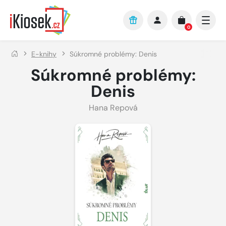
Přejít na hlavní obsah
0
E-knihy
Súkromné problémy: Denis
Súkromné problémy:
Denis
Hana Repová