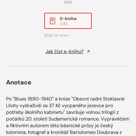
EPUB
E-kniha
0 Kč
EPUB
(122 stran)
Jak číst e-knihu?
Anotace
Po "Blues 1890-1940" a knize "Obecní radní Stoklasné
Lhoty vydraživší za 37 Kč vycpaného jezevce pro
potřeby školního kabinetu" završuje volnou trilogii z
počátků 20. století Sudamerická romance. Vypravěčem
a fiktivním autorem této básnické prózy je český
kolonista, fotograf a kronikář Bartolomeo Doubrava z