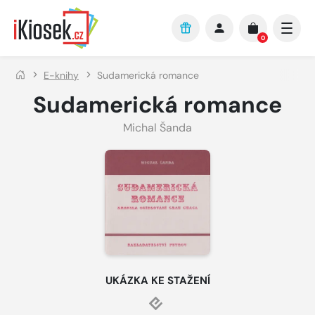
Přejít na hlavní obsah
0
E-knihy
Sudamerická romance
Sudamerická romance
Michal Šanda
UKÁZKA KE STAŽENÍ