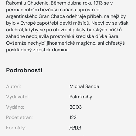
Řakomi u Chudenic. Během dubna roku 1913 se v
permanentním bezčasí mañana uprostřed
argentinského Gran Chaca odehraje příběh, na nějž by
bylo v Evropě zapotřebí devíti měsíců. Nebyl by se však
odehrál, kdyby se po otevření piksly burských oříšků
záhadně neobjevila prostořeká kreolská dívka Sara.
Ovšemže nechybí jihoamerické magično, ani chřestýš
poskládaný z kostek domina.
Podrobnosti
Autoři:
Michal Šanda
Vydavatel:
Palmknihy
Vydáno:
2003
Počet stran:
122
Formáty:
EPUB