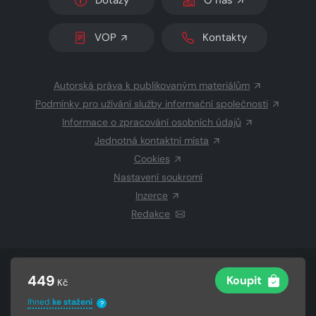
Dotazy
O nás
VOP
Kontakty
Autorská práva k publikovaným materiálům
Podmínky pro užívání služby informační společnosti
Informace o zpracování osobních údajů
Jednotná kontaktní místa
Cookies
Nastavení soukromí
Inzerce
Redakce
© 2026 Copyright
CZECH NEWS CENTER a.s.
a dodavatelé
449
Koupit
Kč
obsahu
Vysázeno
Grand IT s.r.o.
Ihned
ke stažení
?