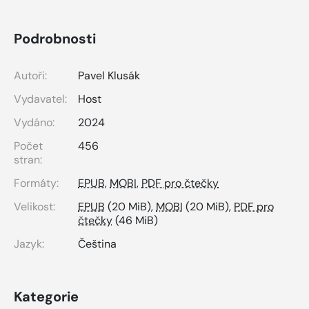
Podrobnosti
Autoři:
Pavel Klusák
Vydavatel:
Host
Vydáno:
2024
Počet
456
stran:
Formáty:
EPUB
,
MOBI
,
PDF pro čtečky
Velikost:
EPUB
(20 MiB),
MOBI
(20 MiB),
PDF pro
čtečky
(46 MiB)
Jazyk:
Čeština
Kategorie