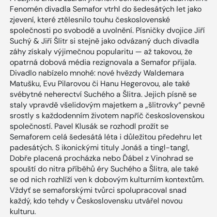
Fenomén divadla Semafor vtrhl do šedesátých let jako
zjevení, které ztělesnilo touhu československé
společnosti po svobodě a uvolnění. Písničky dvojice Jiří
Suchý & Jiří Šlitr si stejně jako odvázaný duch divadla
záhy získaly výjimečnou popularitu — až takovou, že
opatrná dobová média rezignovala a Semafor přijala.
Divadlo nabízelo mnohé: nové hvězdy Waldemara
Matušku, Evu Pilarovou či Hanu Hegerovou, ale také
svébytné neherectví Suchého a Šlitra. Jejich písně se
staly vpravdě všelidovým majetkem a „šlitrovky“ pevně
srostly s každodenním životem napříč československou
společností. Pavel Klusák se rozhodl prožít se
Semaforem celá šedesátá léta i důležitou předehru let
padesátých. S ikonickými tituly Jonáš a tingl-tangl,
Dobře placená procházka nebo Ďábel z Vinohrad se
spouští do nitra příběhů éry Suchého a Šlitra, ale také
se od nich rozhlíží ven k dobovým kulturním kontextům.
Vždyť se semaforskými tvůrci spolupracoval snad
každý, kdo tehdy v Československu utvářel novou
kulturu.