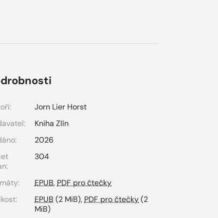
drobnosti
oři:
Jorn Lier Horst
avatel:
Kniha Zlín
dáno:
2026
čet
304
an:
máty:
EPUB
,
PDF pro čtečky
ikost:
EPUB
(2 MiB),
PDF pro čtečky
(2
MiB)