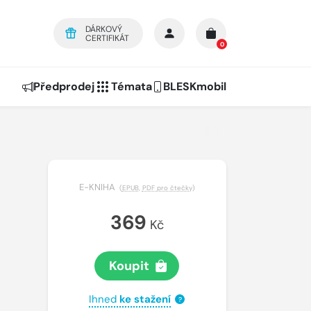
DÁRKOVÝ
CERTIFIKÁT
0
Předprodej
Témata
BLESKmobil
E-KNIHA
(
EPUB
,
PDF pro čtečky
)
369
Kč
Koupit
Ihned
ke stažení
?