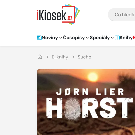
Přejít na hlavní obsah
VYHLEDÁVÁNÍ
Hlavní navigace
Noviny
Časopisy
Speciály
Knihy
E-knihy
Sucho