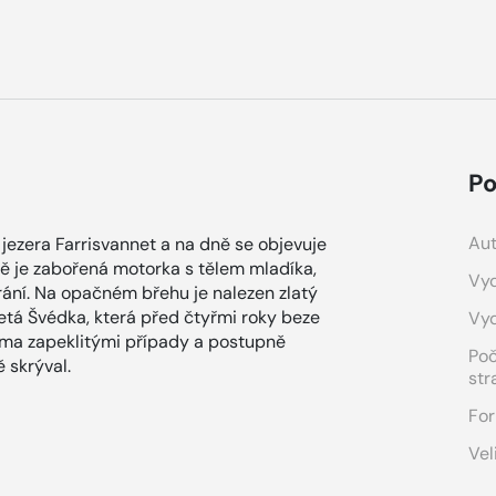
Po
Aut
jezera Farrisvannet a na dně se objevuje
ě je zabořená motorka s tělem mladíka,
Vyd
rání. Na opačném břehu je nalezen zlatý
letá Švédka, která před čtyřmi roky beze
Vy
věma zapeklitými případy a postupně
Po
 skrýval.
str
For
Vel