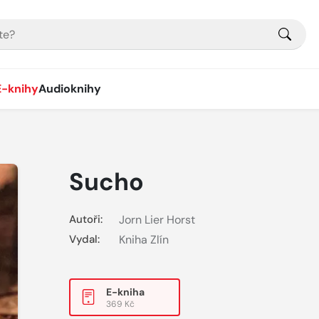
E-knihy
Audioknihy
Sucho
Autoři:
Jorn Lier Horst
Vydal:
Kniha Zlín
E-kniha
369 Kč