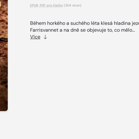
EPUB
,
PDF pro čtečky
(304 stran)
Během horkého a suchého léta klesá hladina jez
Farrisvannet a na dně se objevuje to, co mělo...
Více