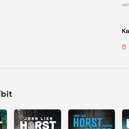
Jaz
Ka
íbit