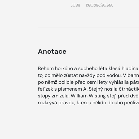
EPUB
PDF PRO ČTEČKY
Anotace
Během horkého a suchého léta klesá hladina 
to, co mělo zůstat navždy pod vodou. V bahn
po němž policie před osmi lety vyhlásila pát
řetízek s písmenem A. Stejný nosila čtrnácti
stopy zmizela. William Wisting stojí před d
rozkrývá pravdu, kterou někdo dlouho pečlivě