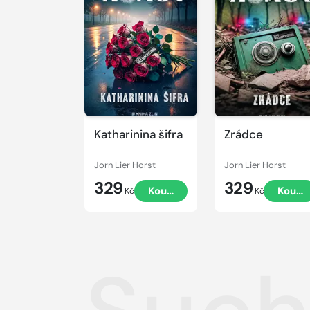
Katharinina šifra
Zrádce
Jorn Lier Horst
Jorn Lier Horst
329
329
Koupit
Koupi
Kč
Kč