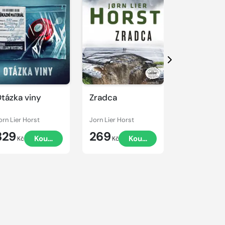
Další
tázka viny
Zradca
Prípad 15
orn Lier Horst
Jorn Lier Horst
Jorn Lier Hor
329
269
249
Koupit
Koupit
Kč
Kč
Kč