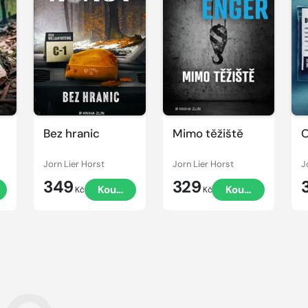
Bez hranic
Mimo těžiště
O
Jorn Lier Horst
Jorn Lier Horst
J
349
329
t
Koupit
Koupit
Kč
Kč