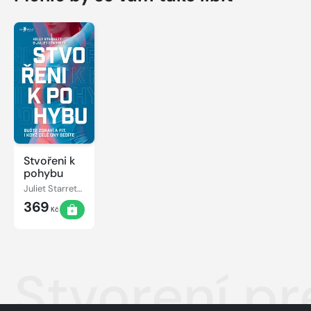
Stvořeni k
pohybu
Juliet Starrett, Kelly Starrett
369
Kč
Stvorení p