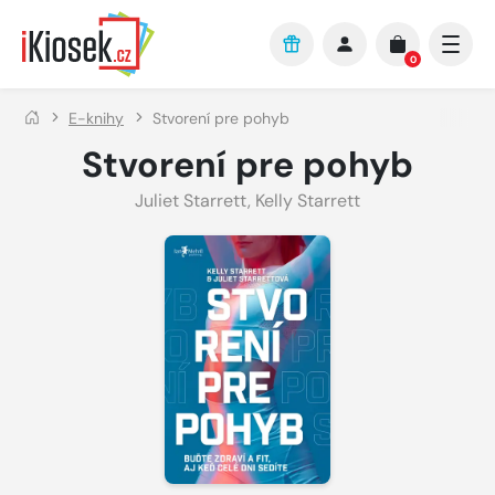
Přejít na hlavní obsah
0
E-knihy
Stvorení pre pohyb
Stvorení pre pohyb
Juliet Starrett
,
Kelly Starrett