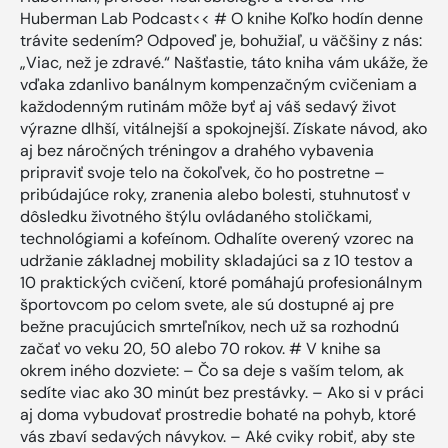
Huberman Lab Podcast<< # O knihe Koľko hodín denne
trávite sedením? Odpoveď je, bohužiaľ, u väčšiny z nás:
„Viac, než je zdravé.“ Našťastie, táto kniha vám ukáže, že
vďaka zdanlivo banálnym kompenzačným cvičeniam a
každodenným rutinám môže byť aj váš sedavý život
výrazne dlhší, vitálnejší a spokojnejší. Získate návod, ako
aj bez náročných tréningov a drahého vybavenia
pripraviť svoje telo na čokoľvek, čo ho postretne –
pribúdajúce roky, zranenia alebo bolesti, stuhnutosť v
dôsledku životného štýlu ovládaného stoličkami,
technológiami a kofeínom. Odhalíte overený vzorec na
udržanie základnej mobility skladajúci sa z 10 testov a
10 praktických cvičení, ktoré pomáhajú profesionálnym
športovcom po celom svete, ale sú dostupné aj pre
bežne pracujúcich smrteľníkov, nech už sa rozhodnú
začať vo veku 20, 50 alebo 70 rokov. # V knihe sa
okrem iného dozviete: – Čo sa deje s vaším telom, ak
sedíte viac ako 30 minút bez prestávky. – Ako si v práci
aj doma vybudovať prostredie bohaté na pohyb, ktoré
vás zbaví sedavých návykov. – Aké cviky robiť, aby ste