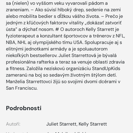
sa (nielen) vo vyššom veku vyvarovali pádom a
zraneniam. – Ako súvisí hlboký drep, sedenie na zemi
alebo mobilita bedier s dĺžkou vášho života. – Prečo je
jedným z kľúčových faktorov vitality „dokázať zatvoriť
ústa” a dýchať nosom. # O autoroch Kelly Starrett je
fyzioterapeut a konzultant športovcov a trénerov z NFL,
NBA, NHL aj olympijského tímu USA. Spolupracuje aj s
elitnými jednotkami armády a je spoluautorom
niekoľkých bestsellerov. Juliet Starrettová je bývalá
profesionálna rafterka a teraz sa venuje oblasti zdravia
a fitness. Založila neziskovú organizáciu StandUpKids
zameranú na boj so sedavým životným štýlom detí.
Manželia Starrettovci žijú so svojimi dvomi dcérami v
San Franciscu.
Podrobnosti
Autoři:
Juliet Starrett
,
Kelly Starrett