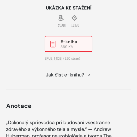
UKÁZKA KE STAŽENÍ
MOBI
EPUB
E-kniha
369 Kč
EPUB
,
MOBI
(320 stran)
Jak číst e-knihu?
Anotace
„Dokonalý sprievodca pri budovaní všestranne
zdravého a výkonného tela a mysle.“ — Andrew
Huberman, profesor neurobiológie a tvorca The