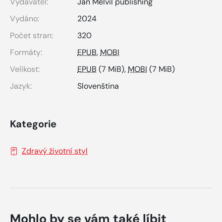
Vydavatel:
Jan Melvil publishing
Vydáno:
2024
Počet stran:
320
Formáty:
EPUB
,
MOBI
Velikost:
EPUB
(7 MiB),
MOBI
(7 MiB)
Jazyk:
Slovenština
Kategorie
Zdravý životní styl
Mohlo by se vám také líbit