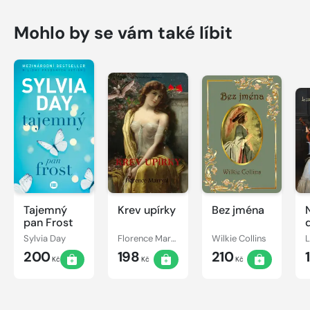
Mohlo by se vám také líbit
Tajemný
Krev upírky
Bez jména
pan Frost
Sylvia Day
Florence Marryat
Wilkie Collins
200
198
210
Kč
Kč
Kč