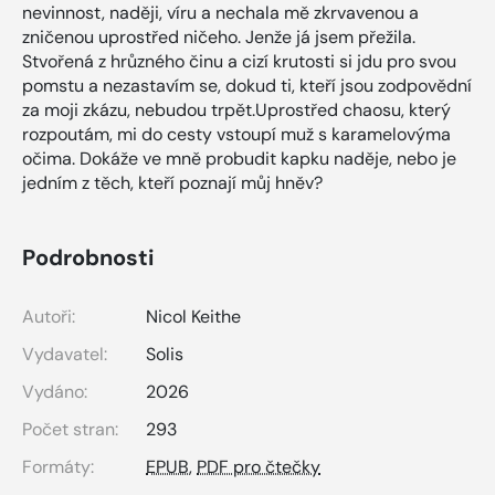
nevinnost, naději, víru a nechala mě zkrvavenou a
zničenou uprostřed ničeho. Jenže já jsem přežila.
Stvořená z hrůzného činu a cizí krutosti si jdu pro svou
pomstu a nezastavím se, dokud ti, kteří jsou zodpovědní
za moji zkázu, nebudou trpět.Uprostřed chaosu, který
rozpoutám, mi do cesty vstoupí muž s karamelovýma
očima. Dokáže ve mně probudit kapku naděje, nebo je
jedním z těch, kteří poznají můj hněv?
Podrobnosti
Autoři:
Nicol Keithe
Vydavatel:
Solis
Vydáno:
2026
Počet stran:
293
Formáty:
EPUB
,
PDF pro čtečky