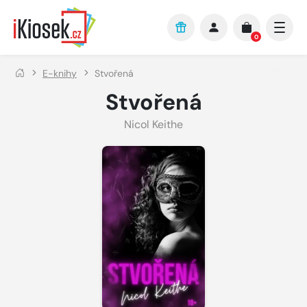
Přejít na hlavní obsah
0
E-knihy
Stvořená
Stvořená
Nicol Keithe