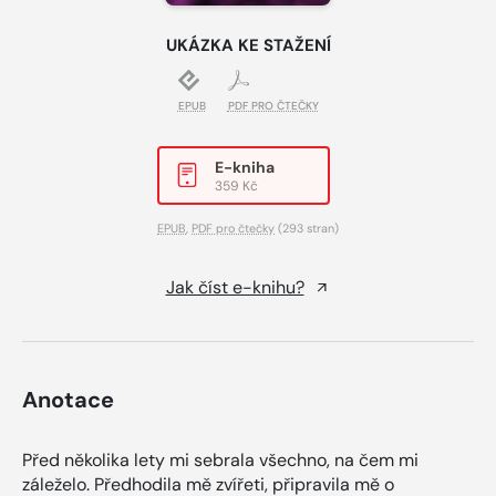
UKÁZKA KE STAŽENÍ
EPUB
PDF PRO ČTEČKY
E-kniha
359 Kč
EPUB
,
PDF pro čtečky
(293 stran)
Jak číst e-knihu?
Anotace
Před několika lety mi sebrala všechno, na čem mi
záleželo. Předhodila mě zvířeti, připravila mě o