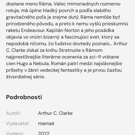
dostane meno Ráma. Valec mimoriadnych rozmerov
rotuje, má úplne hladký povrch a podľa slabého
gravitačného poľa je zrejme dutý. Ráma nemôže byť
prirodzeného pôvodu, a preto k nemu vyšlú prieskumnú
raketu Endeavour. Kapitán Norton a jeho posádka
objavia vo vnútri bizarný a fascinujúci svet, ktorý sa
nepodobá ničomu, čo ľudstvo dovtedy poznalo... Arthur
C. Clarke získal za knihu Stretnutie s Rámom
najprestížnejšie literárne ocenenia za sci-fi vrátane
cien Hugo a Nebula. Román patrí medzi najslávnejšie
príbehy v žánri vedeckej fantastiky a je prvou časťou
štvordielnej série.
Podrobnosti
Autoři:
Arthur C. Clarke
Vydavatel:
mamaš
Vydáno:
2022