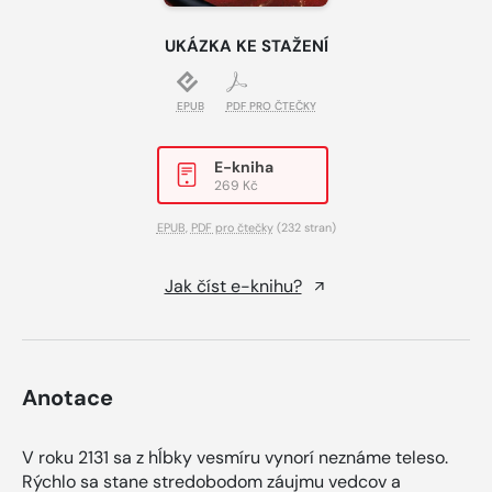
UKÁZKA KE STAŽENÍ
EPUB
PDF PRO ČTEČKY
E-kniha
269 Kč
EPUB
,
PDF pro čtečky
(232 stran)
Jak číst e-knihu?
Anotace
V roku 2131 sa z hĺbky vesmíru vynorí neznáme teleso.
Rýchlo sa stane stredobodom záujmu vedcov a