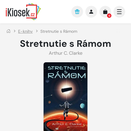
Přejít na hlavní obsah
0
E-knihy
Stretnutie s Rámom
Stretnutie s Rámom
Arthur C. Clarke