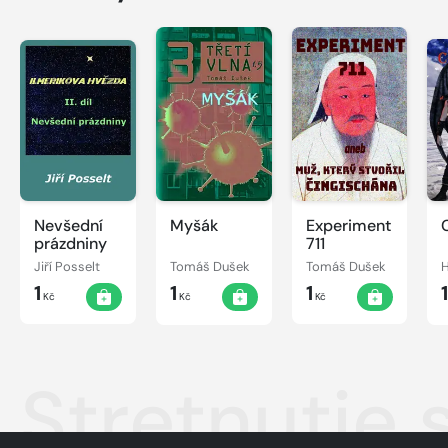
Nevšední
Myšák
Experiment
prázdniny
711
Jiří Posselt
Tomáš Dušek
Tomáš Dušek
H
1
1
1
Kč
Kč
Kč
Stretnutie