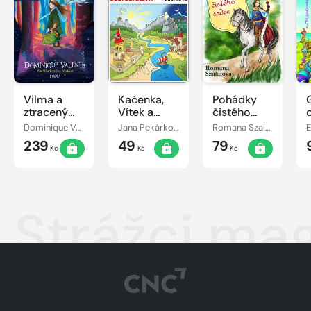
Vilma a
Kačenka,
Pohádky
ztracený
Vítek a
čistého
den
jejich
srdce
Dominique Valente
Jana Pekárková
Romana Szalaiová
E
pohádkové
239
49
79
dobrodružství
Kč
Kč
Kč
Strážci ma