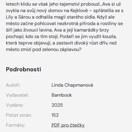
letech klidu se však jeho tajemství probouzí…Ava si už
zvykla na svůj nový domov na Kejklově – spřátelila se s
Lily a Sárou a odhalila magii starého sídla. Když ale
město začne pohlcovat nezkrotná příroda a rostliny se
šíří jako živoucí lavina, Ava a její kamarádky brzy
pochopí, kdo za tím stojí. Podaří se jim využít kouzla,
která teprve objevují, a zastavit divoký růst dřív, než
město zmizí pod zelenou záplavou?
Podrobnosti
Autoři:
Linda Chapmanová
Vydavatel:
Bambook
Vydáno:
2025
Počet stran:
152
Formáty:
PDF pro čtečky