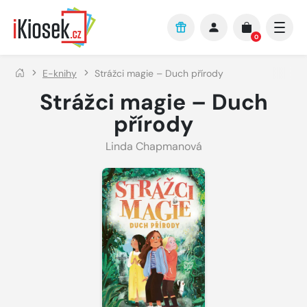
Přejít na hlavní obsah
0
E-knihy
Strážci magie – Duch přírody
Strážci magie – Duch
přírody
Linda Chapmanová