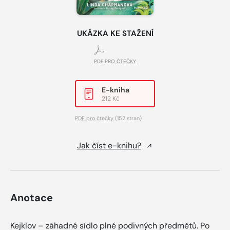
UKÁZKA KE STAŽENÍ
PDF PRO ČTEČKY
E-kniha
212 Kč
PDF pro čtečky
(152 stran)
Jak číst e-knihu?
Anotace
Kejklov – záhadné sídlo plné podivných předmětů. Po