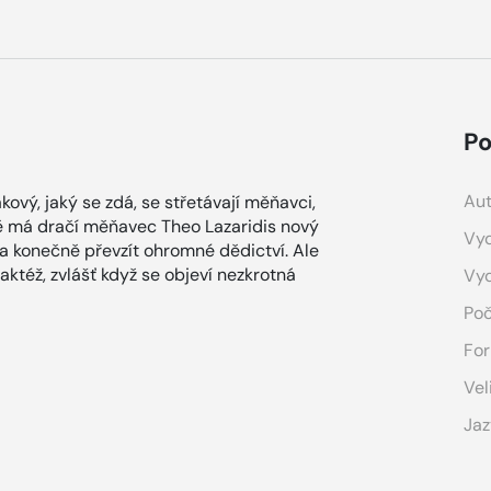
Po
Aut
kový, jaký se zdá, se střetávají měňavci,
ě má dračí měňavec Theo Lazaridis nový
Vyd
 a konečně převzít ohromné dědictví. Ale
taktéž, zvlášť když se objeví nezkrotná
Vy
Poč
For
Vel
Jaz