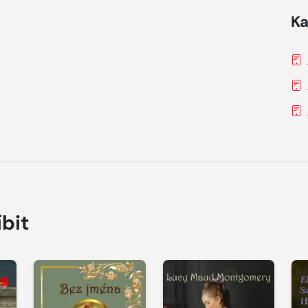
Ka
íbit