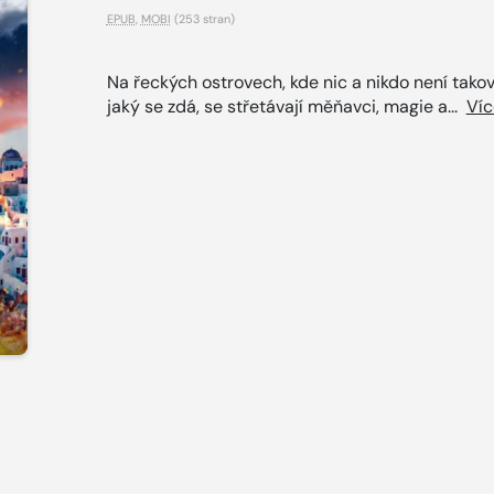
EPUB
,
MOBI
(253 stran)
Na řeckých ostrovech, kde nic a nikdo není takov
jaký se zdá, se střetávají měňavci, magie a...
Víc