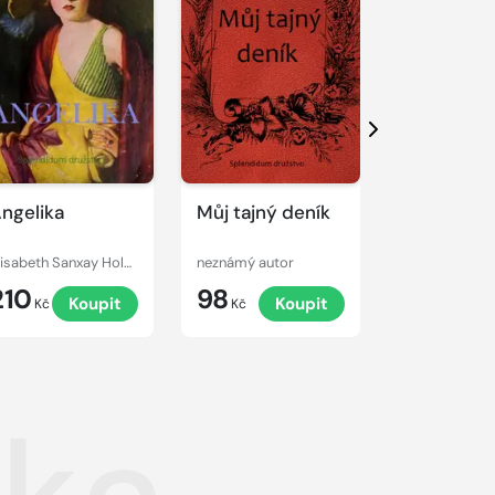
Další
ngelika
Můj tajný deník
Slečna ne
paní?
Elisabeth Sanxay Holding
neznámý autor
Wilkie Collins
210
98
120
Koupit
Koupit
K
Kč
Kč
Kč