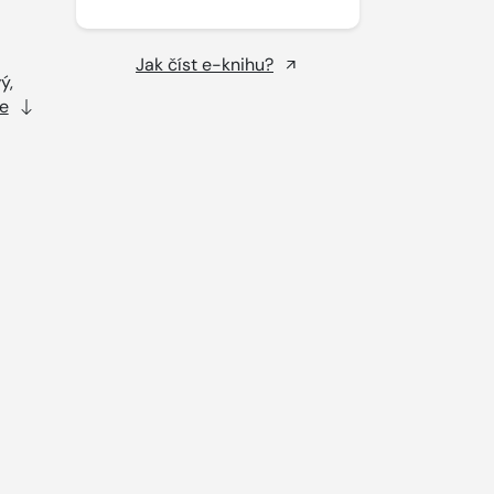
Jak číst e-knihu?
ý,
e