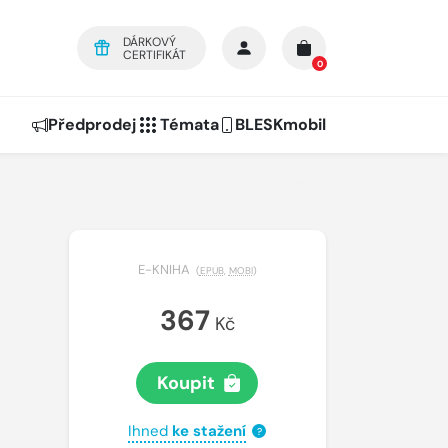
DÁRKOVÝ
CERTIFIKÁT
0
Předprodej
Témata
BLESKmobil
E-KNIHA
(
EPUB
,
MOBI
)
367
Kč
Koupit
Ihned
ke stažení
?