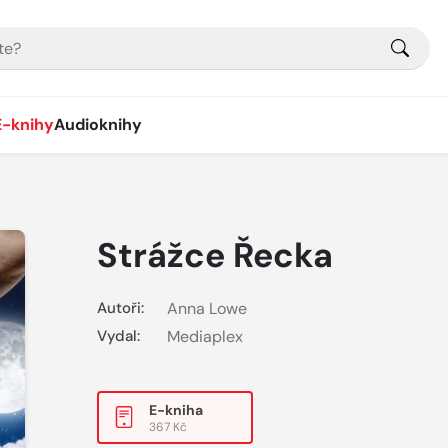
E-knihy
Audioknihy
Strážce Řecka
Autoři:
Anna Lowe
Vydal:
Mediaplex
E-kniha
367 Kč