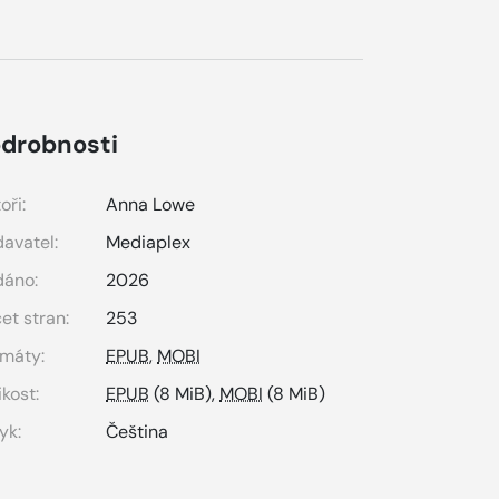
drobnosti
oři:
Anna Lowe
avatel:
Mediaplex
dáno:
2026
et stran:
253
máty:
EPUB
,
MOBI
ikost:
EPUB
(8 MiB),
MOBI
(8 MiB)
yk:
Čeština