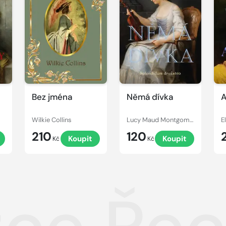
Bez jména
Němá dívka
A
Wilkie Collins
Lucy Maud Montgomery
210
120
Koupit
Koupit
Kč
Kč