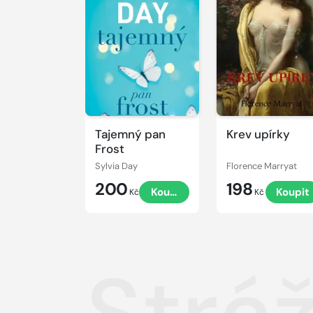
Tajemný pan
Krev upírky
Frost
Sylvia Day
Florence Marryat
200
198
Koupit
Koupit
Kč
Kč