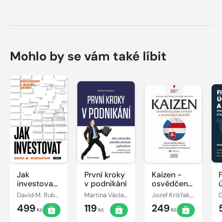
Mohlo by se vám také líbit
Jak
První kroky
Kaizen -
investovat:
v podnikání
osvědčená
Rozhovory
praxe
David M. Rubenstein
Martina Václavíková
Jozef Krišťak, Ľudovít Boledovič, Miroslav Marek, Ján Košturiak
s mistry
českých a
499
119
249
oboru
slovenských
Kč
Kč
Kč
podniků