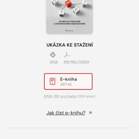
UKÁZKA KE STAŽENÍ
EPUB
PDF PRO ČTEČKY
E-kniha
297 Kč
EPUB
,
PDF pro čtečky
(200 stran)
Jak číst e-knihu?