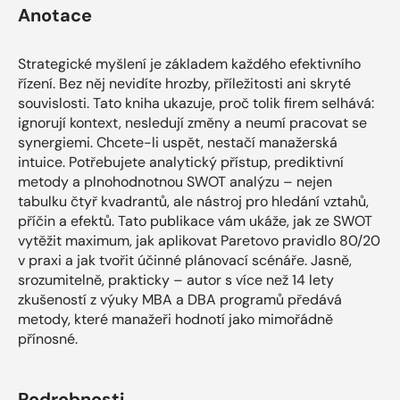
Anotace
Strategické myšlení je základem každého efektivního
řízení. Bez něj nevidíte hrozby, příležitosti ani skryté
souvislosti. Tato kniha ukazuje, proč tolik firem selhává:
ignorují kontext, nesledují změny a neumí pracovat se
synergiemi. Chcete-li uspět, nestačí manažerská
intuice. Potřebujete analytický přístup, prediktivní
metody a plnohodnotnou SWOT analýzu – nejen
tabulku čtyř kvadrantů, ale nástroj pro hledání vztahů,
příčin a efektů. Tato publikace vám ukáže, jak ze SWOT
vytěžit maximum, jak aplikovat Paretovo pravidlo 80/20
v praxi a jak tvořit účinné plánovací scénáře. Jasně,
srozumitelně, prakticky – autor s více než 14 lety
zkušeností z výuky MBA a DBA programů předává
metody, které manažeři hodnotí jako mimořádně
přínosné.
Podrobnosti