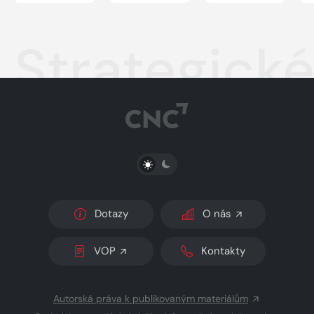
Strategick
PŘEPNOUT SVĚTLÝ/TMAVÝ REŽIM
Dotazy
O nás
VOP
Kontakty
Autorská práva k publikovaným materiálům