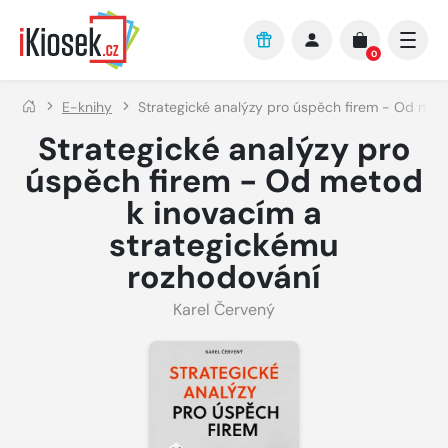
Přejít na hlavní obsah
0
E-knihy
Strategické analýzy pro úspěch firem - Od met
Strategické analýzy pro
úspěch firem - Od metod
k inovacím a
strategickému
rozhodování
Karel Červený