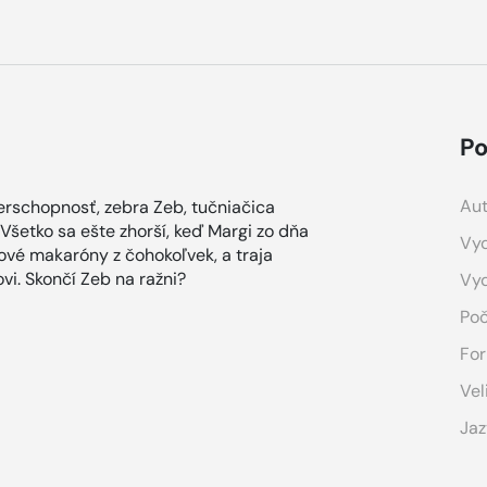
Po
Aut
perschopnosť, zebra Zeb, tučniačica
 Všetko sa ešte zhorší, keď Margi zo dňa
Vyd
ové makaróny z čohokoľvek, a traja
vi. Skončí Zeb na ražni?
Vy
Poč
For
Vel
Jaz