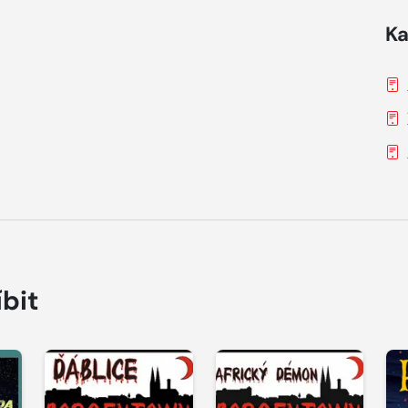
Ka
íbit