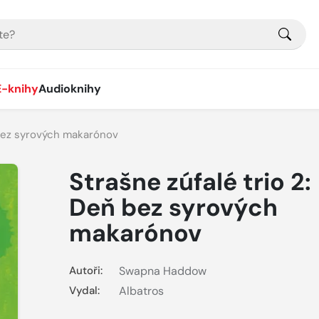
E-knihy
Audioknihy
 bez syrových makarónov
Strašne zúfalé trio 2:
Deň bez syrových
makarónov
Autoři:
Swapna Haddow
Vydal:
Albatros