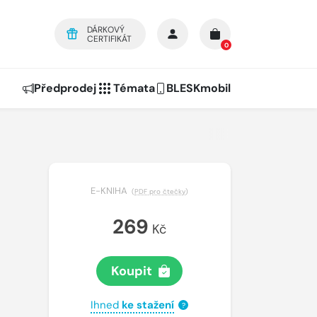
DÁRKOVÝ
CERTIFIKÁT
0
Předprodej
Témata
BLESKmobil
E-KNIHA
(
PDF pro čtečky
)
269
Kč
Koupit
Ihned
ke stažení
?