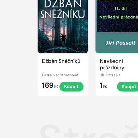
Džbán Sněžníků
Nevšední
prázdniny
Petra Nachtmanová
Jiří Posselt
169
1
Koupit
Koupit
Kč
Kč