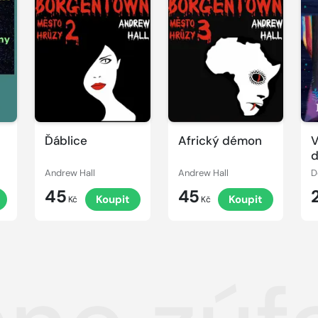
Ďáblice
Africký démon
V
Andrew Hall
Andrew Hall
D
45
45
Koupit
Koupit
Kč
Kč