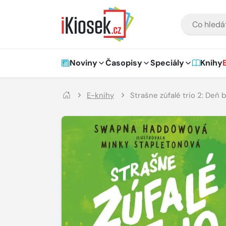
Přejít na hlavní obsah
VYHLEDÁVÁNÍ
Hlavní navigace
Noviny
Časopisy
Speciály
Knihy
E-knihy
Strašne zúfalé trio 2: Deň