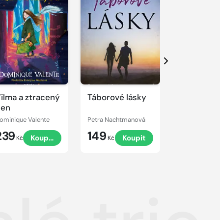
Další
ilma a ztracený
Táborové lásky
Pár nocí
den
ominique Valente
Petra Nachtmanová
Petra Nacht
239
149
169
Koupit
Koupit
K
Kč
Kč
Kč