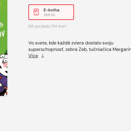
E-kniha
269 Kč
PDF pro čtečky
(192 stran)
Vo svete, kde každé zviera dostalo svoju
superschopnosť, zebra Zeb, tučniačica Margarínk
Více