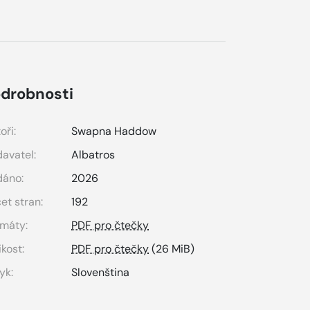
drobnosti
oři:
Swapna Haddow
avatel:
Albatros
dáno:
2026
et stran:
192
máty:
PDF pro čtečky
ikost:
PDF pro čtečky
(26 MiB)
yk:
Slovenština