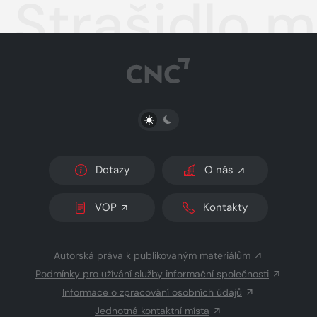
Strašidlo m
PŘEPNOUT SVĚTLÝ/TMAVÝ REŽIM
Dotazy
O nás
VOP
Kontakty
Autorská práva k publikovaným materiálům
Podmínky pro užívání služby informační společnosti
Informace o zpracování osobních údajů
Jednotná kontaktní místa