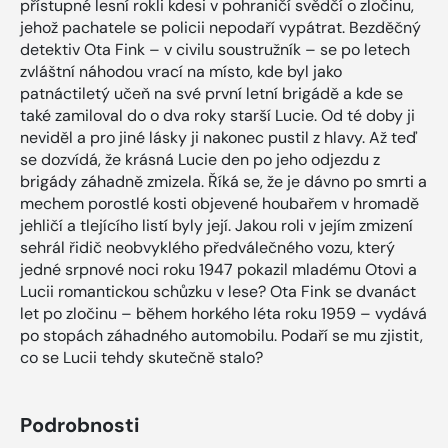
přístupné lesní rokli kdesi v pohraničí svědčí o zločinu,
jehož pachatele se policii nepodaří vypátrat. Bezděčný
detektiv Ota Fink – v civilu soustružník – se po letech
zvláštní náhodou vrací na místo, kde byl jako
patnáctiletý učeň na své první letní brigádě a kde se
také zamiloval do o dva roky starší Lucie. Od té doby ji
neviděl a pro jiné lásky ji nakonec pustil z hlavy. Až teď
se dozvídá, že krásná Lucie den po jeho odjezdu z
brigády záhadně zmizela. Říká se, že je dávno po smrti a
mechem porostlé kosti objevené houbařem v hromadě
jehličí a tlejícího listí byly její. Jakou roli v jejím zmizení
sehrál řidič neobvyklého předválečného vozu, který
jedné srpnové noci roku 1947 pokazil mladému Otovi a
Lucii romantickou schůzku v lese? Ota Fink se dvanáct
let po zločinu – během horkého léta roku 1959 – vydává
po stopách záhadného automobilu. Podaří se mu zjistit,
co se Lucii tehdy skutečně stalo?
Podrobnosti