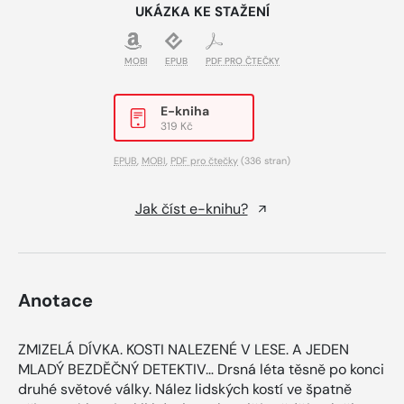
UKÁZKA KE STAŽENÍ
MOBI
EPUB
PDF PRO ČTEČKY
E-kniha
319 Kč
EPUB
,
MOBI
,
PDF pro čtečky
(336 stran)
Jak číst e-knihu?
Anotace
ZMIZELÁ DÍVKA. KOSTI NALEZENÉ V LESE. A JEDEN
MLADÝ BEZDĚČNÝ DETEKTIV… Drsná léta těsně po konci
druhé světové války. Nález lidských kostí ve špatně