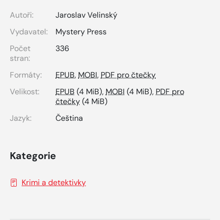
Autoři:
Jaroslav Velinský
Vydavatel:
Mystery Press
Počet
336
stran:
Formáty:
EPUB
,
MOBI
,
PDF pro čtečky
Velikost:
EPUB
(4 MiB),
MOBI
(4 MiB),
PDF pro
čtečky
(4 MiB)
Jazyk:
Čeština
Kategorie
Krimi a detektivky