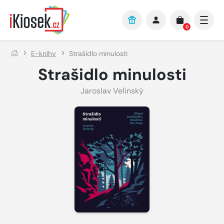
Přejít na hlavní obsah
0
E-knihy
Strašidlo minulosti
Strašidlo minulosti
Jaroslav Velinský