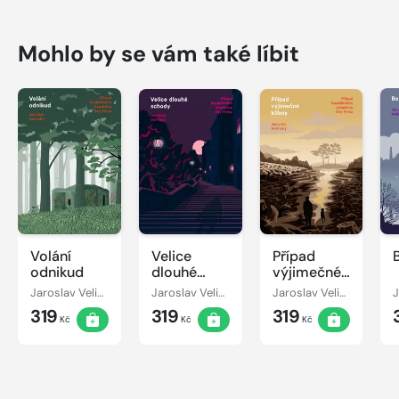
Mohlo by se vám také líbit
Volání
Velice
Případ
odnikud
dlouhé
výjimečné
schody
klibny
Jaroslav Velinský
Jaroslav Velinský
Jaroslav Velinský
319
319
319
Kč
Kč
Kč