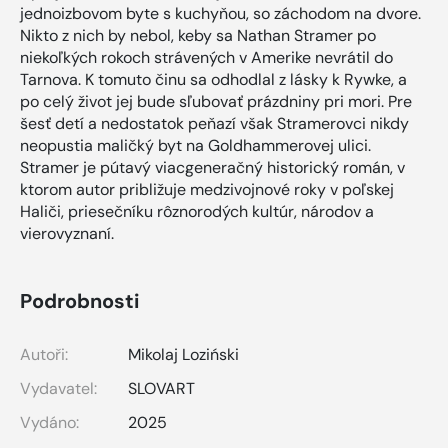
jednoizbovom byte s kuchyňou, so záchodom na dvore.
Nikto z nich by nebol, keby sa Nathan Stramer po
niekoľkých rokoch strávených v Amerike nevrátil do
Tarnova. K tomuto činu sa odhodlal z lásky k Rywke, a
po celý život jej bude sľubovať prázdniny pri mori. Pre
šesť detí a nedostatok peňazí však Stramerovci nikdy
neopustia maličký byt na Goldhammerovej ulici.
Stramer je pútavý viacgeneračný historický román, v
ktorom autor približuje medzivojnové roky v poľskej
Haliči, priesečníku rôznorodých kultúr, národov a
vierovyznaní.
Podrobnosti
Autoři:
Mikolaj Loziński
Vydavatel:
SLOVART
Vydáno:
2025