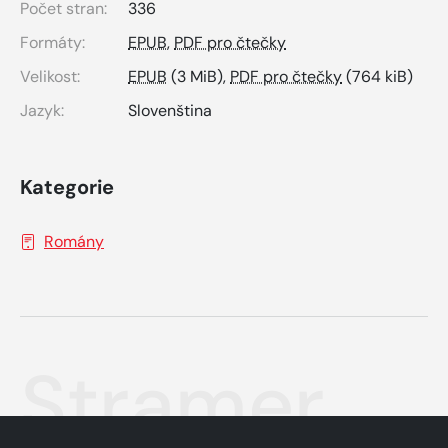
Počet stran:
336
Formáty:
EPUB
,
PDF pro čtečky
Velikost:
EPUB
(3 MiB),
PDF pro čtečky
(764 kiB)
Jazyk:
Slovenština
Kategorie
Romány
Stramer