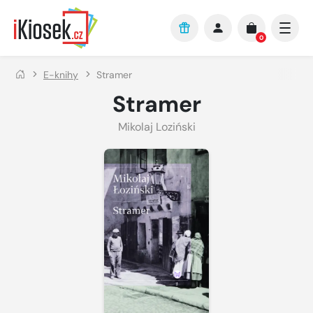
Přejít na hlavní obsah
0
E-knihy
Stramer
Stramer
Mikolaj Loziński