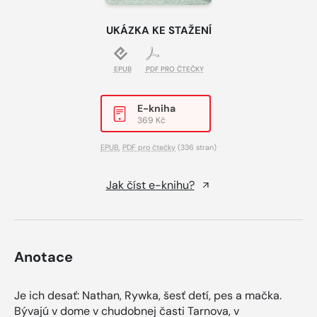
UKÁZKA KE STAŽENÍ
EPUB
PDF PRO ČTEČKY
E-kniha
369 Kč
EPUB
,
PDF pro čtečky
(336 stran)
Jak číst e-knihu?
Anotace
Je ich desať: Nathan, Rywka, šesť detí, pes a mačka.
Bývajú v dome v chudobnej časti Tarnova, v