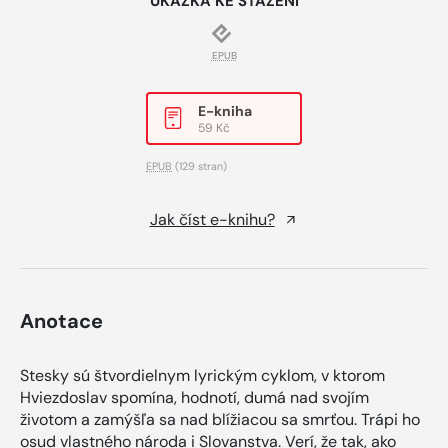
UKÁZKA KE STAŽENÍ
EPUB
E-kniha
59 Kč
EPUB
(129 stran)
Jak číst e-knihu?
Anotace
Stesky sú štvordielnym lyrickým cyklom, v ktorom
Hviezdoslav spomína, hodnotí, dumá nad svojím
životom a zamýšľa sa nad blížiacou sa smrťou. Trápi ho
osud vlastného národa i Slovanstva. Verí, že tak, ako