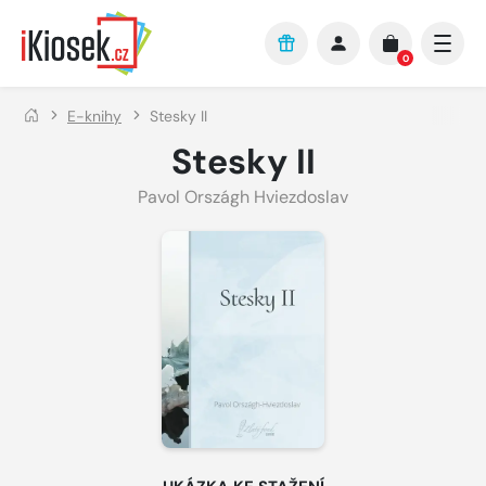
Přejít na hlavní obsah
0
E-knihy
Stesky II
Stesky II
Pavol Országh Hviezdoslav