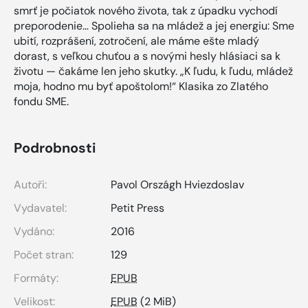
smrť je počiatok nového života, tak z úpadku vychodí
preporodenie… Spolieha sa na mládež a jej energiu: Sme
ubití, rozprášení, zotročení, ale máme ešte mladý
dorast, s veľkou chuťou a s novými hesly hlásiaci sa k
životu — čakáme len jeho skutky. „K ľudu, k ľudu, mládež
moja, hodno mu byť apoštolom!“ Klasika zo Zlatého
fondu SME.
Podrobnosti
Autoři:
Pavol Országh Hviezdoslav
Vydavatel:
Petit Press
Vydáno:
2016
Počet stran:
129
Formáty:
EPUB
Velikost:
EPUB
(2 MiB)