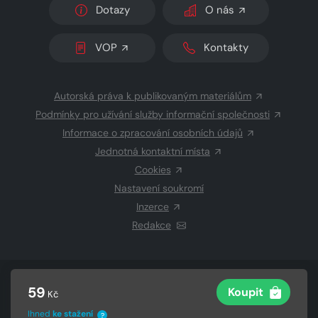
Dotazy
O nás
VOP
Kontakty
Autorská práva k publikovaným materiálům
Podmínky pro užívání služby informační společnosti
Informace o zpracování osobních údajů
Jednotná kontaktní místa
Cookies
Nastavení soukromí
Inzerce
Redakce
© 2026 Copyright
CZECH NEWS CENTER a.s.
a dodavatelé
59
Koupit
Kč
obsahu
Vysázeno
Grand IT s.r.o.
Ihned
ke stažení
?