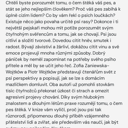
Chtěli byste porozumět tomu, o čem štěká váš pes, a
stát se jeho nejlepším člověkem? Proč váš pes zabíhá k
úplně cizím lidem? Co by vám řekl o psích loučkách?
Existuje něco jako povaha určité psí rasy? Dokonce i ti
největší pejskaři mohou mít potíže porozumět svým
čtyřnohým svěřencům a tomu, jak se chovají. Psi jsou
citliví a složití tvorové. Dovedou cítit hněv, smutek i
radost. Bývají závistiví a žárliví, dokážou cítit vinu a své
emoce projevují mnoha různými způsoby. Dobrý
páníček by neměl zapomínat na potřeby svého psího
přítele a měl by se učit jeho řeč. Zofia Zaniewska-
Wojtków a Piotr Wojtków představují čtenářům svět z
psí perspektivy a popisují, jak se lze s domácím
mazlíčkem domluvit. Oba autoři už pomohli stovkám
tisíc čtyřnožců překonat úzkost či strach a omezit
agresivní projevy chování. Díky svým hlubokým
znalostem a dlouhým létům praxe rozumějí tomu, o čem
pes štěká. V knize vám vylíčí, proč jsou psi tak
různorodí, připomenou dlouhý příběh vzájemného
přátelství lidí a zvířat, ale především vás naučí, jak být