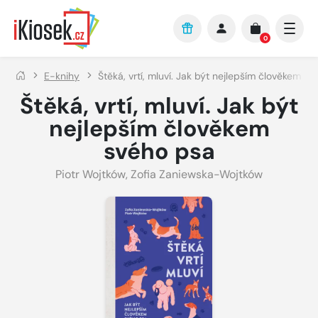
Přejít na hlavní obsah
0
E-knihy
Štěká, vrtí, mluví. Jak být nejlepším člověkem s
Štěká, vrtí, mluví. Jak být
nejlepším člověkem
svého psa
Piotr Wojtków
,
Zofia Zaniewska-Wojtków