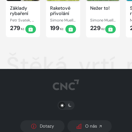
Základy
Raketové
Nežer to!
rybaření
přivolání
Petr Svatek, Jakub Šabata
Simone Muellerová
Simone Muellerová
279
199
229
Kč
Kč
Kč
Štěká, vrtí
PŘEPNOUT SVĚTLÝ/TMAVÝ REŽIM
Dotazy
O nás