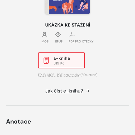
UKÁZKA KE STAŽENÍ
MOBI
EPUB
PDF PRO ČTEČKY
E-kniha
319 Kč
EPUB
,
MOBI
,
PDF pro čtečky
(304 stran)
Jak číst e-knihu?
Anotace