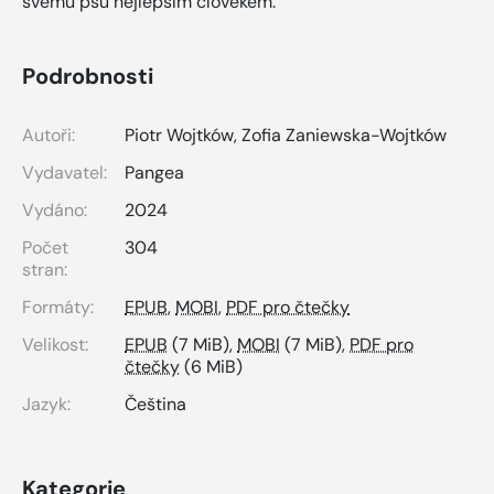
svému psu nejlepším člověkem.
Podrobnosti
Autoři:
Piotr Wojtków
,
Zofia Zaniewska-Wojtków
Vydavatel:
Pangea
Vydáno:
2024
Počet
304
stran:
Formáty:
EPUB
,
MOBI
,
PDF pro čtečky
Velikost:
EPUB
(7 MiB),
MOBI
(7 MiB),
PDF pro
čtečky
(6 MiB)
Jazyk:
Čeština
Kategorie