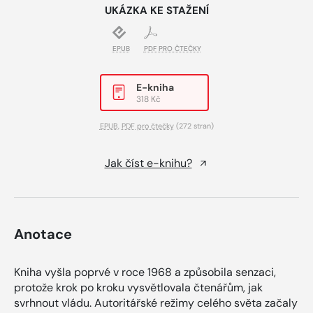
UKÁZKA KE STAŽENÍ
EPUB
PDF PRO ČTEČKY
E-kniha
318 Kč
EPUB
,
PDF pro čtečky
(272 stran)
Jak číst e-knihu?
Anotace
Kniha vyšla poprvé v roce 1968 a způsobila senzaci,
protože krok po kroku vysvětlovala čtenářům, jak
svrhnout vládu. Autoritářské režimy celého světa začaly