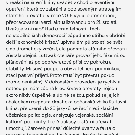
v reakci na šíření knihy uvádět v chod preventivní
opatření, která by zabránila popisovaným strategiím
státního převratu. V roce 2016 vydal autor druhou,
přepracovanou verzi, aktualizovanou pro 21. století.
Uvažuje v ní například o zranitelnosti i těch
nejstabilnějších demokracií západního střihu v období
delší ekonomické krize.V uplynulém půlstoletí se svět
sice dramaticky změnil, ale podstata státního převratu
zůstala stejná. Luttwak čtenáře provází jeho fázemi, od
plánování až po popřevratové přísliby pokroku a
stability. Masová podpora obyvatel není podmínkou,
stačí pasivní přijetí. Proto musí být převrat pokud
možno nenásilný. V dokonalém provedení je rychlý a
neteče při něm žádná krev. Krvavé převraty nejsou
skoro nikdy úspěšné, a úplně selžou, pokud se jejich
následkem rozpoutá drastická občanská válka.Kultovní
kniha, přeložená do 25 jazyků, se řadí mezi klasické
učebnice politologie, analyzuje vojenské, sociální i
kulturní podmínky, které pokusy o státní převrat
umožňují. Zároveň přináší důležité úvahy a fakta o
povaze a budování politické moci. Pro české vydání,