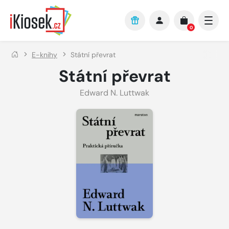
Přejít na hlavní obsah
0
E-knihy
Státní převrat
Státní převrat
Edward N. Luttwak