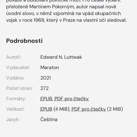
přeložené Martinem Pokorným, autor napsal nové
úvodní slovo, v němž vzpomíná na vpád okupačních
vojsk v roce 1968, který v Praze na vlastní oči sledoval.
Podrobnosti
Autoři:
Edward N. Luttwak
Vydavatel:
Maraton
Vydáno:
2021
Počet stran:
272
Formáty:
EPUB
,
PDF pro čtečky
Velikost:
EPUB
(4 MiB),
PDF pro čtečky
(2 MiB)
Jazyk:
Čeština