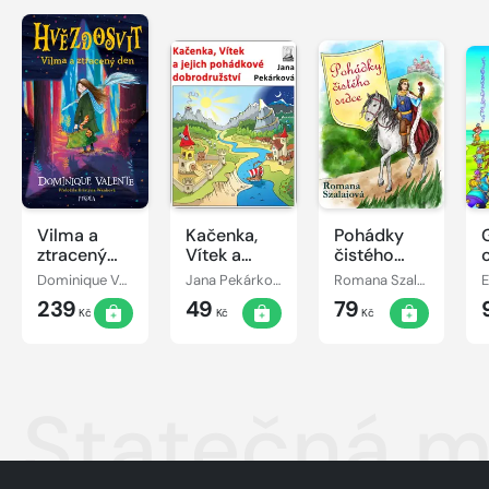
Vilma a
Kačenka,
Pohádky
ztracený
Vítek a
čistého
den
jejich
srdce
Dominique Valente
Jana Pekárková
Romana Szalaiová
E
pohádkové
239
49
79
dobrodružství
Kč
Kč
Kč
Statečná m