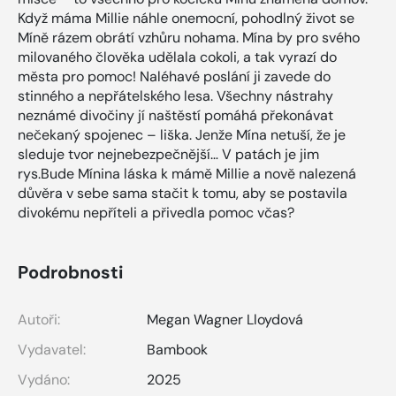
Když máma Millie náhle onemocní, pohodlný život se
Míně rázem obrátí vzhůru nohama. Mína by pro svého
milovaného člověka udělala cokoli, a tak vyrazí do
města pro pomoc! Naléhavé poslání ji zavede do
stinného a nepřátelského lesa. Všechny nástrahy
neznámé divočiny jí naštěstí pomáhá překonávat
nečekaný spojenec – liška. Jenže Mína netuší, že je
sleduje tvor nejnebezpečnější… V patách je jim
rys.Bude Mínina láska k mámě Millie a nově nalezená
důvěra v sebe sama stačit k tomu, aby se postavila
divokému nepříteli a přivedla pomoc včas?
Podrobnosti
Autoři:
Megan Wagner Lloydová
Vydavatel:
Bambook
Vydáno:
2025