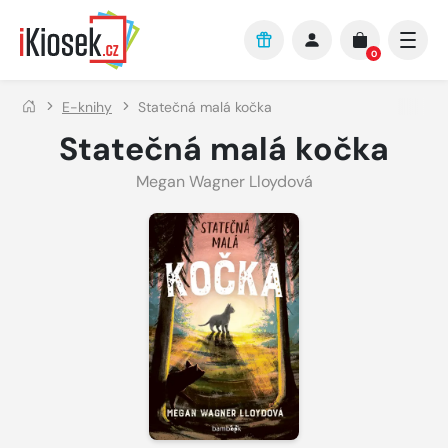
Přejít na hlavní obsah
0
E-knihy
Statečná malá kočka
Statečná malá kočka
Megan Wagner Lloydová