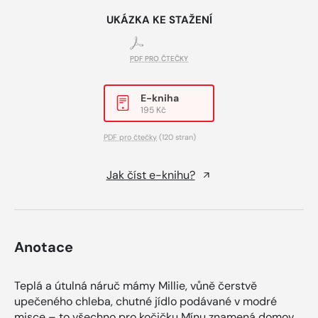
UKÁZKA KE STAŽENÍ
PDF PRO ČTEČKY
E-kniha
195 Kč
PDF pro čtečky
(120 stran)
Jak číst e-knihu?
Anotace
Teplá a útulná náruč mámy Millie, vůně čerstvě
upečeného chleba, chutné jídlo podávané v modré
misce – to všechno pro kočičku Mínu znamená domov.