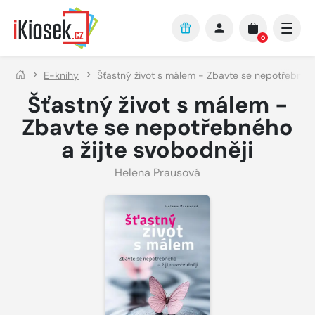
Přejít na hlavní obsah
0
E-knihy
Šťastný život s málem - Zbavte se nepotřebného
Šťastný život s málem -
Zbavte se nepotřebného
a žijte svobodněji
Helena Prausová