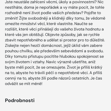
Jste neustále zahlceni věcmi, úkoly a povinnostmi? Nic
nestíháte, doma je nepořádek a vy máte pocit, že tohle
rozhodně není život podle vašich představ? Pojďte to
změnit! Žijte svobodněji a klidněji díky tomu, že vědomě
omezíte množství věcí, které vlastníte. Naučte se
rozlišit, které věci přinášejí do vašeho života hodnotu a
které vás jen obtěžují. Objevte způsoby, jak se rychle
zbavit nepotřebného a udělat si prostor pro to důležité.
Získejte nejen hezčí domácnost, jejíž úklid vám zabere
pouhou chvilku, ale především sebevědomí a svobodu.
Díky tomuto přístupu pocítíte hlubokou spokojenost se
svým životem i vztahy. Navíc výrazně ušetříte, aniž
byste měli pocit, že se omezujete. Život je příliš krátký
na to, abyste ho trávili péčí o nepotřebné věci. A příliš
cenný na to, abyste žili podle názorů ostatních. Je čas
odvážit se mít méně!
Podrobnosti