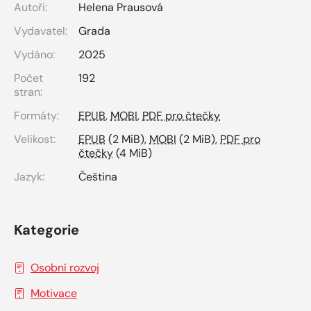
Autoři:
Helena Prausová
Vydavatel:
Grada
Vydáno:
2025
Počet
192
stran:
Formáty:
EPUB
,
MOBI
,
PDF pro čtečky
Velikost:
EPUB
(2 MiB),
MOBI
(2 MiB),
PDF pro
čtečky
(4 MiB)
Jazyk:
Čeština
Kategorie
Osobní rozvoj
Motivace