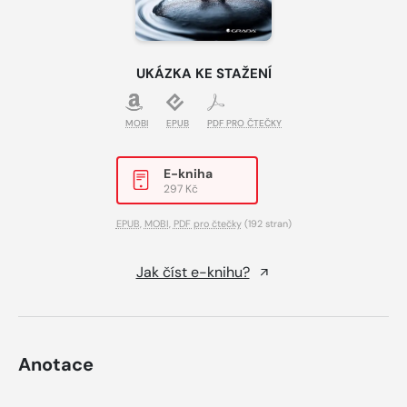
UKÁZKA KE STAŽENÍ
MOBI
EPUB
PDF PRO ČTEČKY
E-kniha
297 Kč
EPUB
,
MOBI
,
PDF pro čtečky
(192 stran)
Jak číst e-knihu?
Anotace