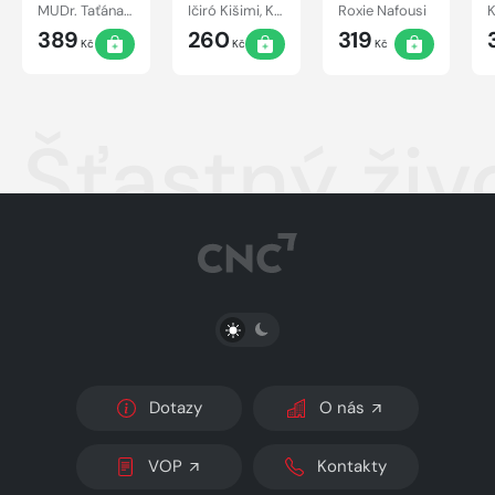
matce a
oblíbený
poznání
MUDr. Taťána Hanáková
Ičiró Kišimi, Koga Fumitake
Roxie Nafousi
dítěti
vlastní
389
260
319
hodnoty
Kč
Kč
Kč
Šťastný živ
PŘEPNOUT SVĚTLÝ/TMAVÝ REŽIM
Dotazy
O nás
VOP
Kontakty