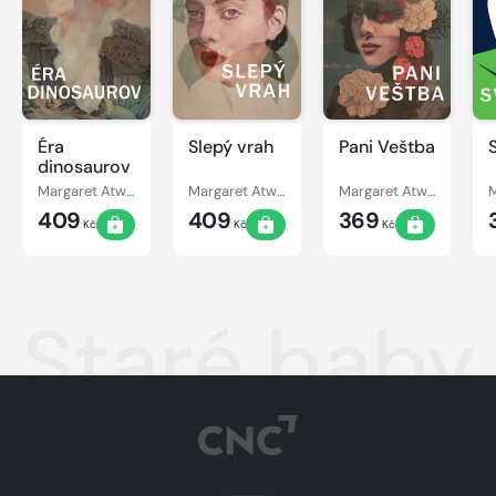
Éra
Slepý vrah
Pani Veštba
dinosaurov
Margaret Atwood
Margaret Atwood
Margaret Atwood
409
409
369
Kč
Kč
Kč
Staré baby 