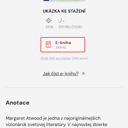
UKÁZKA KE STAŽENÍ
EPUB
PDF PRO ČTEČKY
E-kniha
349 Kč
EPUB
,
PDF pro čtečky
(256 stran)
Jak číst e-knihu?
Anotace
Margaret Atwood je jedna z najoriginálnejších
vizionárok svetovej literatúry. V najnovšej zbierke