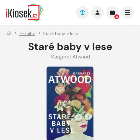
Přejít na hlavní obsah
0
E-knihy
Staré baby v lese
Staré baby v lese
Margaret Atwood