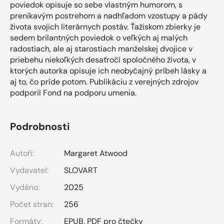
poviedok opisuje so sebe vlastným humorom, s
prenikavým postrehom a nadhľadom vzostupy a pády
života svojich literárnych postáv. Ťažiskom zbierky je
sedem brilantných poviedok o veľkých aj malých
radostiach, ale aj starostiach manželskej dvojice v
priebehu niekoľkých desaťročí spoločného života, v
ktorých autorka opisuje ich neobyčajný príbeh lásky a
aj to, čo príde potom. Publikáciu z verejných zdrojov
podporil Fond na podporu umenia.
Podrobnosti
Autoři:
Margaret Atwood
Vydavatel:
SLOVART
Vydáno:
2025
Počet stran:
256
Formáty:
EPUB
,
PDF pro čtečky