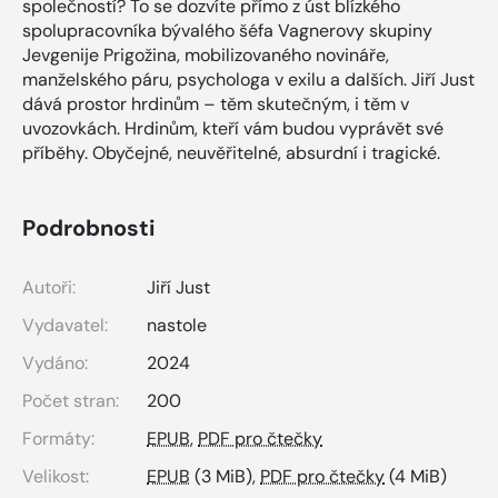
společností? To se dozvíte přímo z úst blízkého
spolupracovníka bývalého šéfa Vagnerovy skupiny
Jevgenije Prigožina, mobilizovaného novináře,
manželského páru, psychologa v exilu a dalších. Jiří Just
dává prostor hrdinům – těm skutečným, i těm v
uvozovkách. Hrdinům, kteří vám budou vyprávět své
příběhy. Obyčejné, neuvěřitelné, absurdní i tragické.
Podrobnosti
Autoři:
Jiří Just
Vydavatel:
nastole
Vydáno:
2024
Počet stran:
200
Formáty:
EPUB
,
PDF pro čtečky
Velikost:
EPUB
(3 MiB),
PDF pro čtečky
(4 MiB)