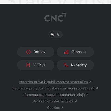
Stále v Rus
PŘEPNOUT SVĚTLÝ/TMAVÝ REŽIM
Dotazy
O nás
VOP
Kontakty
Autorská práva k publikovaným materiálům
Podmínky pro užívání služby informační společnosti
Informace o zpracování osobních údajů
Jednotná kontaktní místa
Cookies