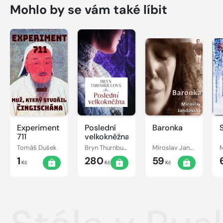
Mohlo by se vám také líbit
Experiment
Poslední
Baronka
711
velkokněžna
Tomáš Dušek
Bryn Thurnbullová
Miroslav Jandovský
1
280
59
Kč
Kč
Kč