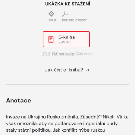
UKÁZKA KE STAŽENÍ
EPUB
PDF PRO ČTEČKY
E-kniha
299 Kč
EPUB
,
PDF pro čtečky
(200 stran)
Jak číst e-knihu?
Anotace
Invaze na Ukrajinu Rusko změnila. Zásadně? Nikoli. Válka
však umožnila, aby se potlačované imperiální pudy
staly státní politikou. Jak konflikt hýbe ruskou