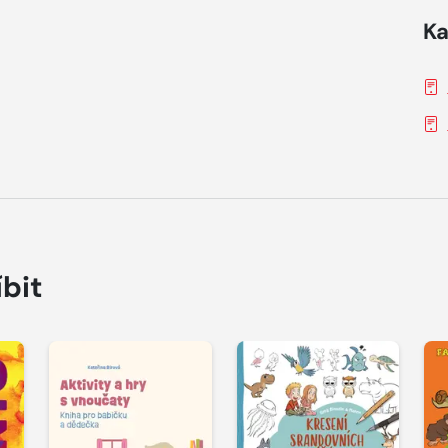
Ka
íbit