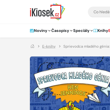
Přejít na hlavní obsah
VYHLEDÁVÁNÍ
Hlavní navigace
Noviny
Časopisy
Speciály
Knihy
E-knihy
Sprievodca mladého génia: