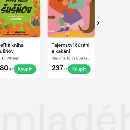
Další
eľká kniha
Tajemství čůrání
Futbalové
ušňov
a kakání
hviezdy
. D. Whalen
Mariona Tolosa Sisteré
Travis DiLeo
180
237
198
Koupit
Koupit
K
Kč
Kč
Kč
mladéh