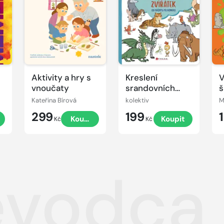
Aktivity a hry s
Kreslení
V
vnoučaty
srandovních
š
zvířátek
Kateřina Bírová
kolektiv
M
299
199
t
Koupit
Koupit
Kč
Kč
evodca 