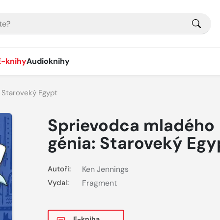
E-knihy
Audioknihy
 Staroveký Egypt
Sprievodca mladého
génia: Staroveký Egy
Autoři:
Ken Jennings
Vydal:
Fragment
E-kniha