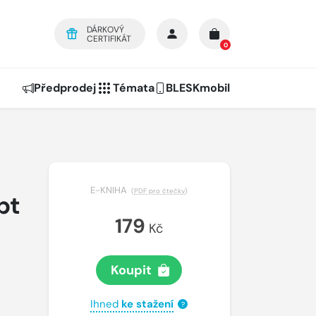
DÁRKOVÝ
CERTIFIKÁT
0
Předprodej
Témata
BLESKmobil
E-KNIHA
(
PDF pro čtečky
)
pt
179
Kč
Koupit
Ihned
ke stažení
?