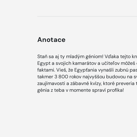
Anotace
Staň sa aj ty mladým géniom! Vďaka tejto k
Egypt a svojich kamarátov a učiteľov môžeš
faktami. Vieš, že Egypťania vynašli zubnú p
takmer 3 800 rokov najvyššou budovou na sv
zaujímavosti a zábavné kvízy, ktoré preveri
génia z teba v momente spraví profíka!