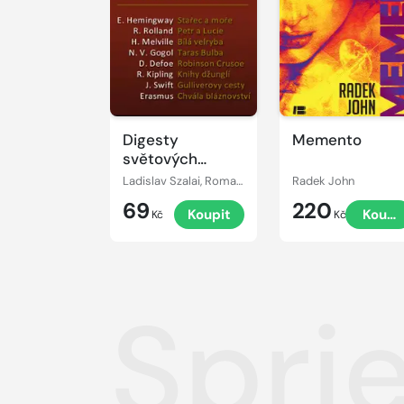
Digesty
Memento
světových
autorů
Ladislav Szalai, Romana Szalaiová
Radek John
69
220
Koupit
Koupi
Kč
Kč
Spri