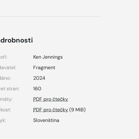
drobnosti
oři:
Ken Jennings
avatel:
Fragment
dáno:
2024
et stran:
160
máty:
PDF pro čtečky
ikost:
PDF pro čtečky
(9 MiB)
yk:
Slovenština