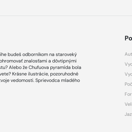
Po
Aut
nihe budeš odborníkom na staroveký
 ohromovať znalosťami a dôvtipnými
Vyd
astu? Alebo že Chufuova pyramída bola
ete? Krásne ilustrácie, pozoruhodné
Vy
a tvoje vedomosti. Sprievodca mladého
Poč
For
Vel
Jaz