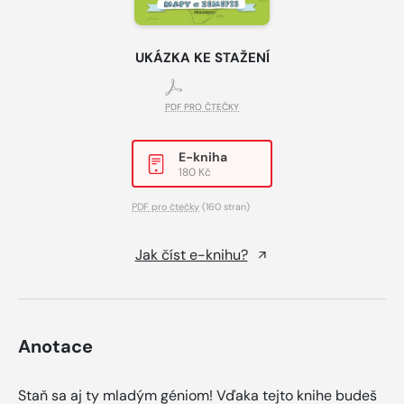
UKÁZKA KE STAŽENÍ
PDF PRO ČTEČKY
E-kniha
180 Kč
PDF pro čtečky
(160 stran)
Jak číst e-knihu?
Anotace
Staň sa aj ty mladým géniom! Vďaka tejto knihe budeš