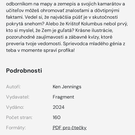
odborníkom na mapy a zemepis a svojich kamarátov a
učiteľov môžeš ohromovať znalosťami a dôvtipnými
faktami. Vedel si, že najväčšia púšť je v skutočnosti
pokrytá snehom? Alebo že Krištof Kolumbus nebol prvý,
kto si myslel, že Zem je guľatá? Krásne ilustrácie,
pozoruhodné zaujímavosti a zábavné kvízy, ktoré
preveria tvoje vedomosti. Sprievodca mladého génia z
teba v momente spraví profíka!
Podrobnosti
Autoři:
Ken Jennings
Vydavatel:
Fragment
Vydáno:
2024
Počet stran:
160
Formáty:
PDF pro čtečky