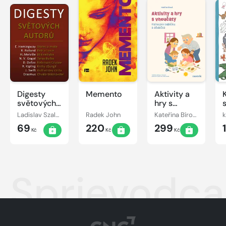
Digesty
Memento
Aktivity a
světových
hry s
autorů
vnoučaty
Ladislav Szalai, Romana Szalaiová
Radek John
Kateřina Bírová
k
69
220
299
Kč
Kč
Kč
Sprievodca