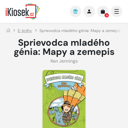
Přejít na hlavní obsah
0
E-knihy
Sprievodca mladého génia: Mapy a zemepis
Sprievodca mladého
génia: Mapy a zemepis
Ken Jennings