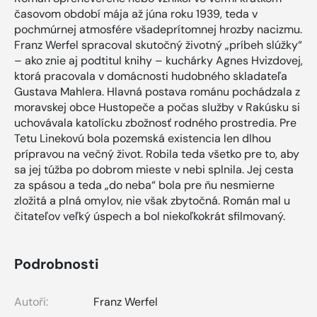
časovom období mája až júna roku 1939, teda v
pochmúrnej atmosfére všadeprítomnej hrozby nacizmu.
Franz Werfel spracoval skutočný životný „príbeh slúžky“
– ako znie aj podtitul knihy – kuchárky Agnes Hvizdovej,
ktorá pracovala v domácnosti hudobného skladateľa
Gustava Mahlera. Hlavná postava románu pochádzala z
moravskej obce Hustopeče a počas služby v Rakúsku si
uchovávala katolícku zbožnosť rodného prostredia. Pre
Tetu Linekovú bola pozemská existencia len dlhou
prípravou na večný život. Robila teda všetko pre to, aby
sa jej túžba po dobrom mieste v nebi splnila. Jej cesta
za spásou a teda „do neba“ bola pre ňu nesmierne
zložitá a plná omylov, nie však zbytočná. Román mal u
čitateľov veľký úspech a bol niekoľkokrát sfilmovaný.
Podrobnosti
Autoři:
Franz Werfel