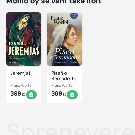
Mohlo by se vám také líbit
Jeremjáš
Píseň o
Bernadettě
Franz Werfel
Franz Werfel
399
369
Kč
Kč
Sprenever