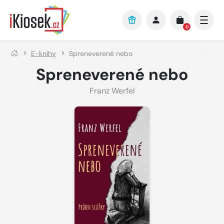
Přejít na hlavní obsah
0
E-knihy
Spreneverené nebo
Spreneverené nebo
Franz Werfel