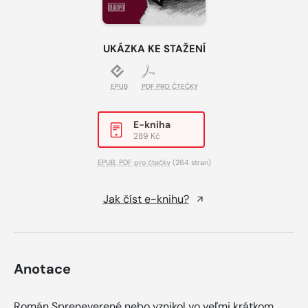
UKÁZKA KE STAŽENÍ
EPUB
PDF PRO ČTEČKY
E-kniha
289 Kč
EPUB
,
PDF pro čtečky
(264 stran)
Jak číst e-knihu?
Anotace
Román Spreneverené nebo vznikol vo veľmi krátkom