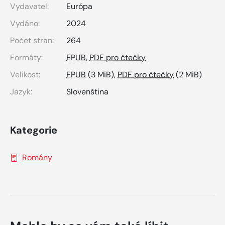
Vydavatel:
Európa
Vydáno:
2024
Počet stran:
264
Formáty:
EPUB
,
PDF pro čtečky
Velikost:
EPUB
(3 MiB),
PDF pro čtečky
(2 MiB)
Jazyk:
Slovenština
Kategorie
Romány