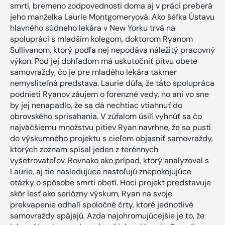
smrti, bremeno zodpovednosti doma aj v práci preberá
jeho manželka Laurie Montgomeryová. Ako šéfka Ústavu
hlavného súdneho lekára v New Yorku trvá na
spolupráci s mladším kolegom, doktorom Ryanom
Sullivanom, ktorý podľa nej nepodáva náležitý pracovný
výkon. Pod jej dohľadom má uskutočniť pitvu obete
samovraždy, čo je pre mladého lekára takmer
nemysliteľná predstava. Laurie dúfa, že táto spolupráca
podnieti Ryanov záujem o forenzné vedy, no ani vo sne
by jej nenapadlo, že sa dá nechtiac vtiahnuť do
obrovského sprisahania. V zúfalom úsilí vyhnúť sa čo
najväčšiemu množstvu pitiev Ryan navrhne, že sa pustí
do výskumného projektu s cieľom objasniť samovraždy,
ktorých zoznam spísal jeden z terénnych
vyšetrovateľov. Rovnako ako prípad, ktorý analyzoval s
Laurie, aj tie nasledujúce nastoľujú znepokojujúce
otázky o spôsobe smrti obetí. Hoci projekt predstavuje
skôr lesť ako seriózny výskum, Ryan na svoje
prekvapenie odhalí spoločné črty, ktoré jednotlivé
samovraždy spájajú. Azda najohromujúcejšie je to, že