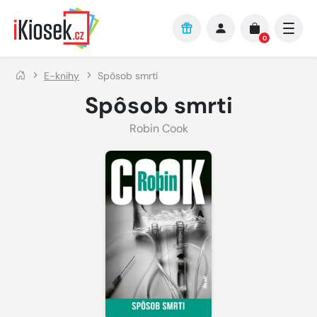
Přejít na hlavní obsah
0
E-knihy
Spôsob smrti
Spôsob smrti
Robin Cook