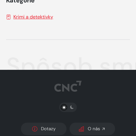
Kategorie
Krimi a detektivky
Spôsob smr
PŘEPNOUT SVĚTLÝ/TMAVÝ REŽIM
Dotazy
O nás