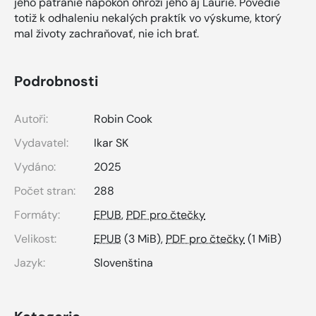
jeho pátranie napokon ohrozí jeho aj Laurie. Povedie
totiž k odhaleniu nekalých praktík vo výskume, ktorý
mal životy zachraňovať, nie ich brať.
Podrobnosti
Autoři:
Robin Cook
Vydavatel:
Ikar SK
Vydáno:
2025
Počet stran:
288
Formáty:
EPUB
,
PDF pro čtečky
Velikost:
EPUB
(3 MiB),
PDF pro čtečky
(1 MiB)
Jazyk:
Slovenština