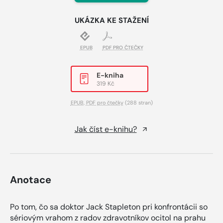
UKÁZKA KE STAŽENÍ
EPUB
PDF PRO ČTEČKY
E-kniha
319 Kč
EPUB
,
PDF pro čtečky
(288 stran)
Jak číst e-knihu?
Anotace
Po tom, čo sa doktor Jack Stapleton pri konfrontácii so
sériovým vrahom z radov zdravotníkov ocitol na prahu