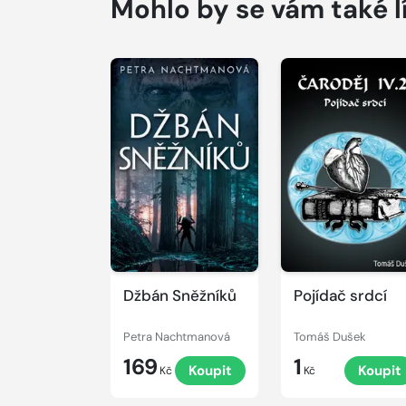
Mohlo by se vám také l
Džbán Sněžníků
Pojídač srdcí
Petra Nachtmanová
Tomáš Dušek
169
1
Koupit
Koupit
Kč
Kč