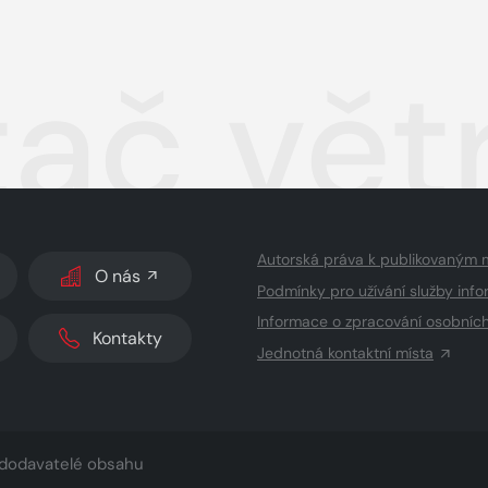
tač vět
Autorská práva k publikovaným 
O nás
Podmínky pro užívání služby info
Informace o zpracování osobníc
Kontakty
Jednotná kontaktní místa
dodavatelé obsahu