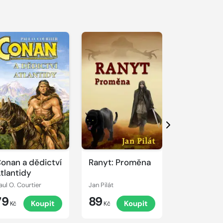
Další
onan a dědictví
Ranyt: Proměna
Jezdci el
tlantidy
- Smlouva 
aul O. Courtier
Jan Pilát
Libor Pleva
79
89
99
Koupit
Koupit
K
Kč
Kč
Kč