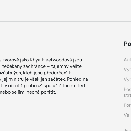
Po
Aut
 tvorové jako Rhya Fleetwoodová jsou
ší nečekaný zachránce – tajemný velitel
Vyd
ozůstalých, kteří jsou předurčení k
jejím nitru je však jen začátek. Pohled na
Vy
 v ní totiž probouzí spalující touhu. Teď
Po
nebo se jimi nechá pohltit.
str
For
Vel
Jaz