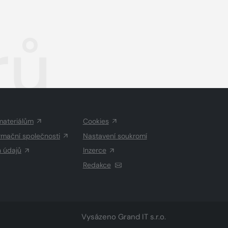
rů
materiálům
Cookies
rmační společnosti
Nastavení soukromí
h údajů
Inzerce
Redakce
Vysázeno
Grand IT s.r.o.