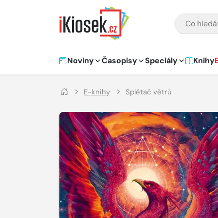
Přejít na hlavní obsah
VYHLEDÁVÁNÍ
Hlavní navigace
Noviny
Časopisy
Speciály
Knihy
E-knihy
Splétač větrů