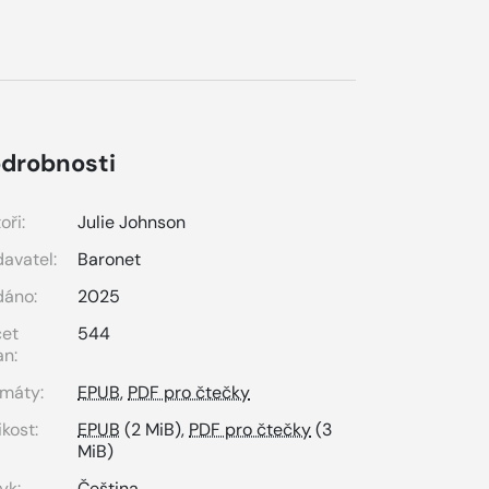
drobnosti
oři:
Julie Johnson
avatel:
Baronet
dáno:
2025
čet
544
an:
máty:
EPUB
,
PDF pro čtečky
ikost:
EPUB
(2 MiB),
PDF pro čtečky
(3
MiB)
yk:
Čeština