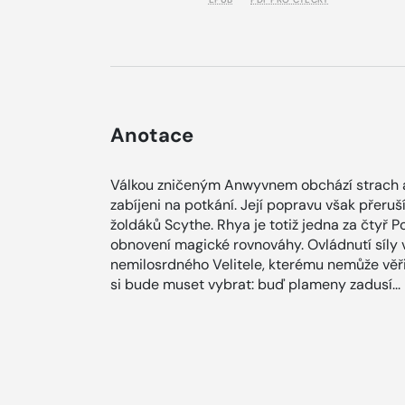
Anotace
Válkou zničeným Anwyvnem obchází strach a
zabíjeni na potkání. Její popravu však přeru
žoldáků Scythe. Rhya je totiž jedna za čtyř P
obnovení magické rovnováhy. Ovládnutí síly v 
nemilosrdného Velitele, kterému nemůže věřit,
si bude muset vybrat: buď plameny zadusí... 