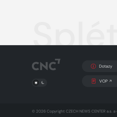
Splé
Dotazy
PŘEPNOUT SVĚTLÝ/TMAVÝ REŽIM
VOP
© 2026 Copyright
CZECH NEWS CENTER a.s.
a 