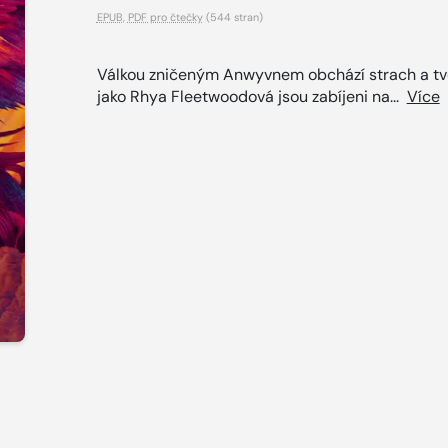
EPUB
,
PDF pro čtečky
(544 stran)
Válkou zničeným Anwyvnem obchází strach a tv
jako Rhya Fleetwoodová jsou zabíjeni na...
Více