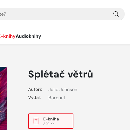
E-knihy
Audioknihy
Splétač větrů
Autoři:
Julie Johnson
Vydal:
Baronet
E-kniha
329 Kč