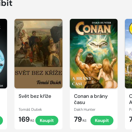
íbit
Svět bez kříže
Conan a brány
C
času
A
Tomáš Dušek
Dakh Hunter
P
169
79
Koupit
Koupit
Kč
Kč