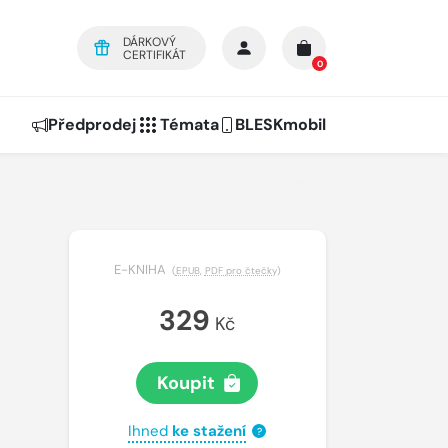
DÁRKOVÝ
CERTIFIKÁT
0
Předprodej
Témata
BLESKmobil
E-KNIHA
(
EPUB
,
PDF pro čtečky
)
329
Kč
Koupit
Ihned
ke stažení
?