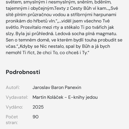
světem, smyslným i nesmyslným, sněním, bděním,
tajemným i obyčejným.Texty z Cesty Bůh ví kam...„Své
sítě plním průzračnou vodou a stříbrnými harpunami
pronikám do hřbetů vln.“„...viděl jsem všechno Tvé
světlo. Prosvítalo mezi rty a stékalo Ti po tvářích jak
slzy. Byla jsi průhledná. Ledová socha plná magmatu.
Sen o temném domě, ve kterém bydlí touha probudit se
včas.“„Kdyby se Nic nestalo, spal by Bůh a já bych
nemohl Ti říct, že chci To, co chceš i Ty.“
Podrobnosti
Autoři:
Jaroslav Baron Panexin
Vydavatel:
Martin Koláček - E-knihy jedou
Vydáno:
2025
Počet
90
stran: