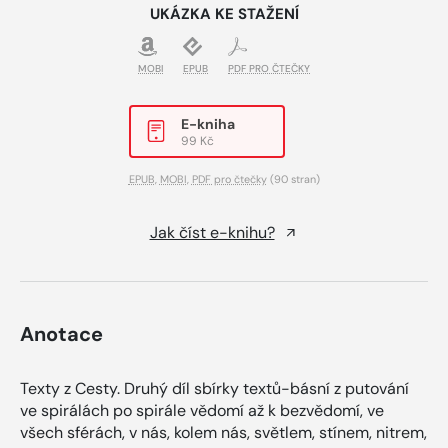
UKÁZKA KE STAŽENÍ
MOBI
EPUB
PDF PRO ČTEČKY
E-kniha
99 Kč
EPUB
,
MOBI
,
PDF pro čtečky
(90 stran)
Jak číst e-knihu?
Anotace
Texty z Cesty. Druhý díl sbírky textů-básní z putování
ve spirálách po spirále vědomí až k bezvědomí, ve
všech sférách, v nás, kolem nás, světlem, stínem, nitrem,