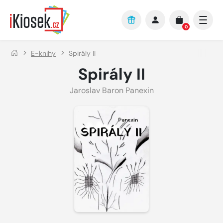
Přejít na hlavní obsah
0
E-knihy
Spirály II
Spirály II
Jaroslav Baron Panexin