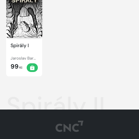
Spirály I
Jaroslav Baron Panexin
99
Kč
Spirály II