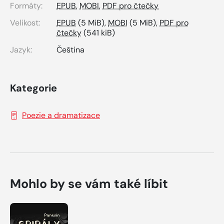
Formáty:
EPUB
,
MOBI
,
PDF pro čtečky
Velikost:
EPUB
(5 MiB),
MOBI
(5 MiB),
PDF pro
čtečky
(541 kiB)
Jazyk:
Čeština
Kategorie
Poezie a dramatizace
Mohlo by se vám také líbit